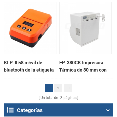
montaje en panel de
la Impresora
impresoras de apoyo de
la caja de efectivo
KLP-II 58 móvil de
EP-380CK Impresora
bluetooth de la etiqueta
Térmica de 80 mm con
de la impresora
Bloqueo de la Tapa
2
1
Un total de
2
páginas
Categorías