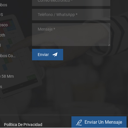
ibos
OS
iosco
oth
l
Impresora Térmica De Recibos Con Micropanel.
De 58 Mm
es
Enviar Un Mensaje
Política De Privacidad