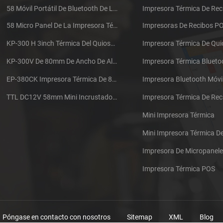
58 Móvil Portátil De Bluetooth De La Impresora Térmica De PTP-II
Impresora Térmica De Rec
58 Micro Panel De La Impresora Térmica De Recibos CSN-A1
Impresoras De Recibos P
KP-300 H 3inch Térmica Del Quiosco De La Impresora Módulo De
Impresora Térmica De Qu
KP-300V De 80mm De Ancho De Alta Velocidad De La Impresora Térmica Del Quiosco
Impresora Térmica Blueto
EP-380CK Impresora Térmica De 80 Mm Con Bloqueo De La Tapa
Impresora Bluetooth Móvi
TTL DC12V 58mm Mini Incrustado Taxi De La Impresora Térmica De Recibos
Mini Impresora Térmica
Mini Impresora Térmica 
Impresora De Micropanel
Impresora Térmica POS
Póngase en contacto con nosotros
Sitemap
XML
Blog