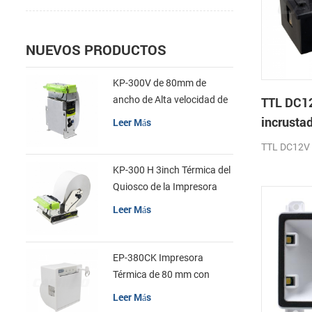
NUEVOS PRODUCTOS
KP-300V de 80mm de
ancho de Alta velocidad de
TTL DC1
la Impresora Térmica del
incrustad
Leer Más
Quiosco
impresor
TTL DC12V F
recibos
KP-300 H 3inch Térmica del
Quiosco de la Impresora
Módulo de
Leer Más
EP-380CK Impresora
Térmica de 80 mm con
Bloqueo de la Tapa
Leer Más