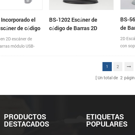
BS-56
Incorporado el
BS-1202 Escáner de
de Ba
scáner de código
código de Barras 2D
s 2D
2D Escá
en 2D escáner de
con so
Barras módulo USB-
/USB VCOM/PS2
2
1
Un total de
2
págin
PRODUCTOS
ETIQUETAS
DESTACADOS
POPULARES