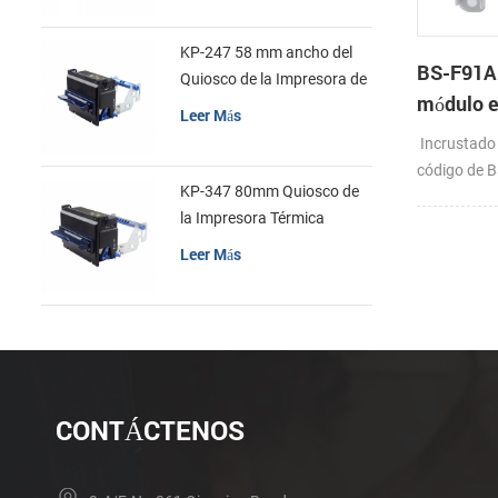
KP-247 58 mm ancho del
BS-F91A 
Quiosco de la Impresora de
módulo e
recibos
Leer Más
de Barra
Incrustado 
código de 
KP-347 80mm Quiosco de
HID/RS232
la Impresora Térmica
Leer Más
CONTÁCTENOS