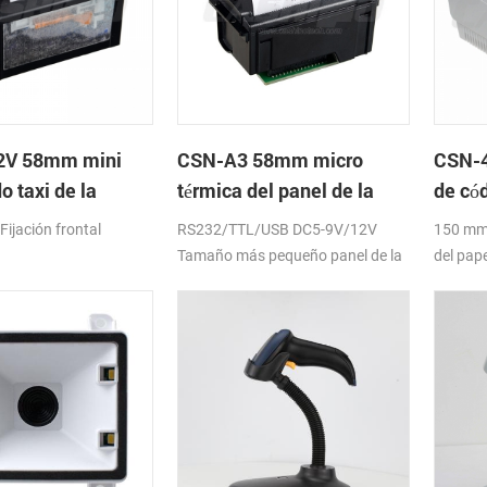
2V 58mm mini
CSN-A3 58mm micro
CSN-4
o taxi de la
térmica del panel de la
de cód
a térmica de
impresora
Impre
ijación frontal
RS232/TTL/USB DC5-9V/12V
150 mm
Tamaño más pequeño panel de la
del pape
impresora