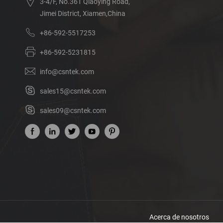
3-4/F, No.361 Qiaoying Road,
Jimei District, Xiamen,China
+86-592-5517253
+86-592-5231815
info@csntek.com
sales15@csntek.com
sales09@csntek.com
Acerca de nosotros