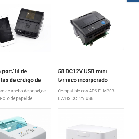
portátil de
58 DC12V USB mini
etas de código de
térmico incorporado
s impresora térmica
impresora de recibos
m de ancho de papel,de
Compatible con APS ELM203-
Rollo de papel de
LV/HS DC12V USB
o(O. D),USB+Bluetooth,K-
a de la APLICACIÓN;