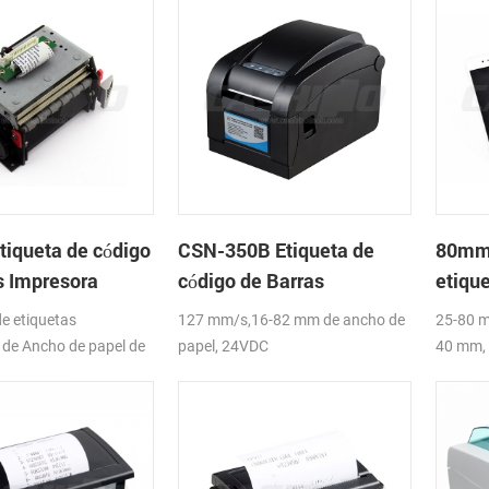
tiqueta de código
CSN-350B Etiqueta de
80mm 
s Impresora
código de Barras
etiqu
mo de
Impresora Térmica
barra
e etiquetas
127 mm/s,16-82 mm de ancho de
25-80 m
de Ancho de papel de
papel, 24VDC
40 mm, 
diámetr
Etiquet
CE,FCC