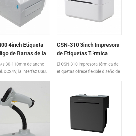
00 4inch Etiqueta
CSN-310 3inch Impresora
igo de Barras de la
de Etiquetas Térmica
sora
Directa
/s,30-110mm de ancho
El CSN-310 impresora térmica de
l, DC24V, la interfaz USB.
etiquetas ofrece flexible diseño de
ahorro de espacio. con 127 mm
por segundo rápida velocidad de
impresión, la detección
automática y la calibración de los
medios de comunicación,
herramienta-menos cabezal de
impresión y el rodillo de repuesto.
Con el apoyo de los medios de