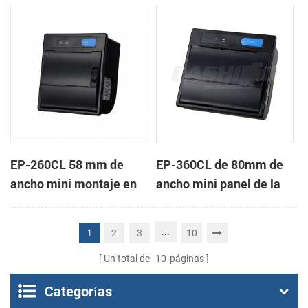
de la impresora térmica
impresora térmica de
de recibos
recibos
EP-260CL 58 mm de
EP-360CL de 80mm de
ancho mini montaje en
ancho mini panel de la
panel de la impresora
impresora térmica con
térmica con auto-
auto-cortador
...
2
3
10
1
cortador
Un total de
10
páginas
Categorías