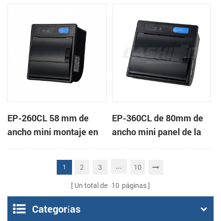
de la impresora térmica
impresora térmica de
de recibos
recibos
EP-260CL 58 mm de
EP-360CL de 80mm de
ancho mini montaje en
ancho mini panel de la
panel de la impresora
impresora térmica con
térmica con auto-
auto-cortador
...
2
3
10
1
cortador
Un total de
10
páginas
Categorías