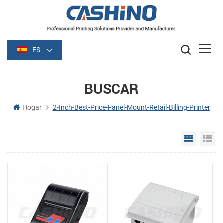
ES
BUSCAR
Hogar
2-Inch-Best-Price-Panel-Mount-Retail-Billing-Printer
Grid Vie
Li