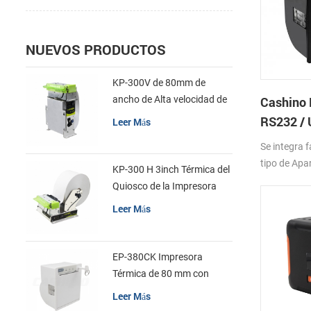
NUEVOS PRODUCTOS
KP-300V de 80mm de
ancho de Alta velocidad de
Cashino
la Impresora Térmica del
RS232 / 
Leer Más
Quiosco
impresor
Se integra 
tickets d
tipo de Apar
KP-300 H 3inch Térmica del
panel int
Carga de pa
Quiosco de la Impresora
extremo 
térmica de b
Módulo de
Leer Más
diferente op
cortador
facilita el 
EP-380CK Impresora
Térmica de 80 mm con
Bloqueo de la Tapa
Leer Más