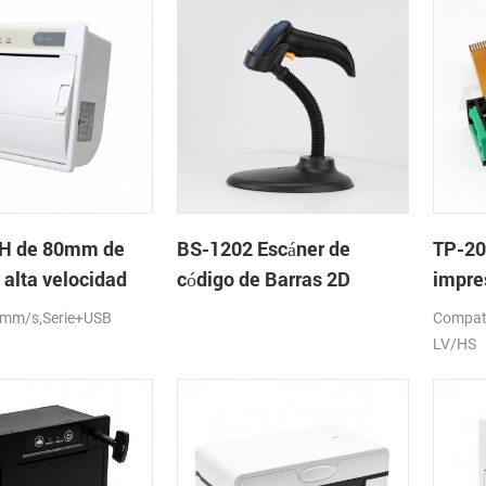
H de 80mm de
BS-1202 Escáner de
TP-2
 alta velocidad
código de Barras 2D
impre
el de la impresora
cabez
 mm/s,Serie+USB
Compat
con auto-cortador
LV/HS