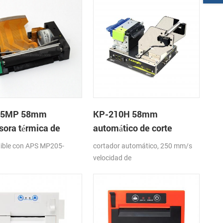
05MP 58mm
KP-210H 58mm
sora térmica de
automático de corte
a
quiosco de la impresora
ible con APS MP205-
cortador automático, 250 mm/s
térmica
velocidad de
impresión,RS232,USB,interfaces
LAN, DC24V