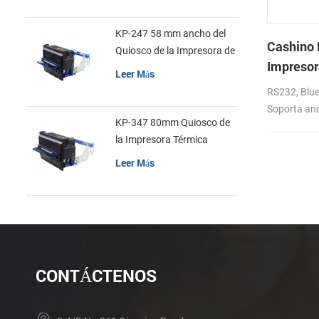
KP-247 58 mm ancho del
Cashino
Quiosco de la Impresora de
Impresora
recibos
Leer Más
portátil p
RS232, Blue
de 4 pul
Soporta and
KP-347 80mm Quiosco de
la Impresora Térmica
Leer Más
CONTÁCTENOS