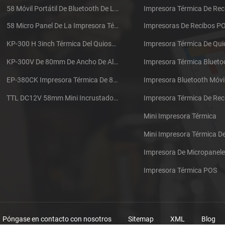
58 Móvil Portátil De Bluetooth De La Impresora Térmica De PTP-II
Impresora Térmica De Rec
58 Micro Panel De La Impresora Térmica De Recibos CSN-A1
Impresoras De Recibos P
KP-300 H 3inch Térmica Del Quiosco De La Impresora Módulo De
Impresora Térmica De Qu
KP-300V De 80mm De Ancho De Alta Velocidad De La Impresora Térmica Del Quiosco
Impresora Térmica Blueto
EP-380CK Impresora Térmica De 80 Mm Con Bloqueo De La Tapa
Impresora Bluetooth Móvi
TTL DC12V 58mm Mini Incrustado Taxi De La Impresora Térmica De Recibos
Mini Impresora Térmica
Mini Impresora Térmica 
Impresora De Micropanel
Impresora Térmica POS
Póngase en contacto con nosotros
Sitemap
XML
Blog