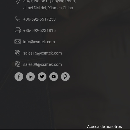
3-4/F, No.361 Qiaoying Road,
Jimei District, Xiamen,China
+86-592-5517253
+86-592-5231815
info@csntek.com
sales15@csntek.com
sales09@csntek.com
Acerca de nosotros