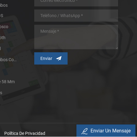
ibos
OS
iosco
oth
l
Impresora Térmica De Recibos Con Micropanel.
De 58 Mm
es
Enviar Un Mensaje
Política De Privacidad