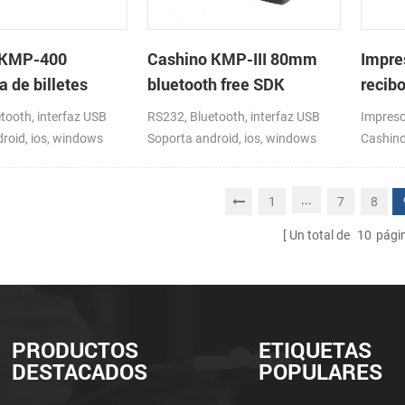
grande 
control
Linux, 
 KMP-400
Cashino KMP-III 80mm
Impre
 de billetes
bluetooth free SDK
recib
ortátil bluetooth
handheld mini impresora
Impre
tooth, interfaz USB
RS232, Bluetooth, interfaz USB
Impreso
gadas
de recibos portátil
escrit
roid, ios, windows
Soporta android, ios, windows
Cashino
nube de
DC12V 
...
1
7
8
Un total de
10
pági
PRODUCTOS
ETIQUETAS
DESTACADOS
POPULARES