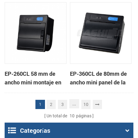
de la impresora térmica
impresora térmica de
de recibos
recibos
EP-260CL 58 mm de
EP-360CL de 80mm de
ancho mini montaje en
ancho mini panel de la
panel de la impresora
impresora térmica con
térmica con auto-
auto-cortador
...
2
3
10
1
cortador
Un total de
10
páginas
Categorías