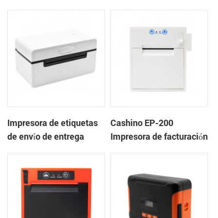
quiosco de la impresora
impresora térmica de
térmica
tickets de recibos de
panel integrado en el
extremo cercano con
cortador automático
Impresora de etiquetas
Cashino EP-200
de envío de entrega
Impresora de facturación
CSN-410 4inch 4x6
minorista de montaje en
fedex UPS
panel de 2 pulgadas al
mejor precio para pesar
básculas minoristas