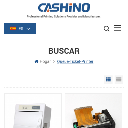
ES
BUSCAR
Hogar
Queue-Ticket-Printer
Grid Vie
Li