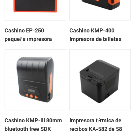
Cashino EP-250
Cashino KMP-400
pequeña impresora
Impresora de billetes
térmica de recibos de 58
portátil portátil bluetooth
mm y 2 pulgadas con
de 4 pulgadas
RS232 / USB / TTL
Cashino KMP-III 80mm
Impresora térmica de
bluetooth free SDK
recibos KA-582 de 58