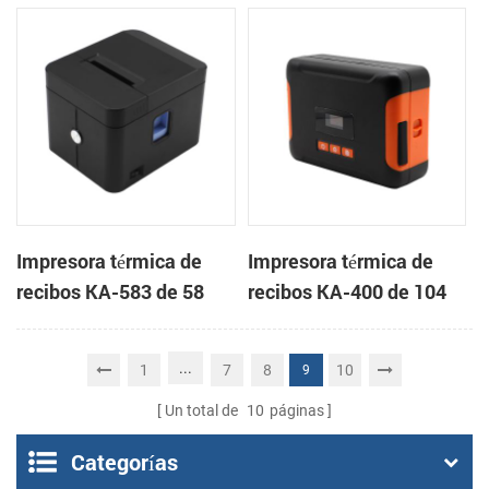
handheld mini
mm Impresora en la
impresora de recibos
nube de escritorio
portátil
Impresora térmica de
Impresora térmica de
recibos KA-583 de 58
recibos KA-400 de 104
mm Impresora en la
mm Impresora portátil
nube de escritorio
en la nube
...
1
7
8
10
9
Un total de
10
páginas
Categorías