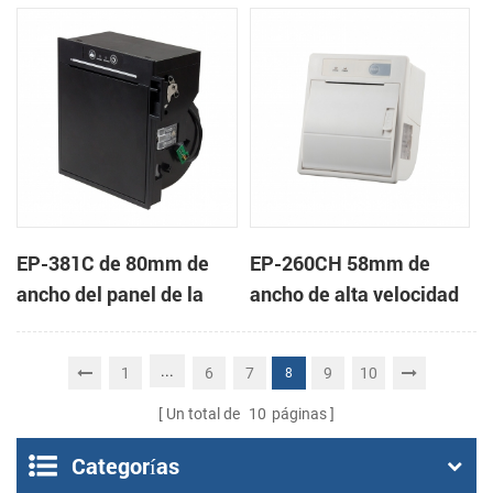
de KMP-II
Térmica Directa
EP-381C de 80mm de
EP-260CH 58mm de
ancho del panel de la
ancho de alta velocidad
impresora térmica por
mini panel de la
contacto de terminal de
impresora térmica con
...
1
6
7
9
10
8
punto de venta
auto-cortador
Un total de
10
páginas
Categorías