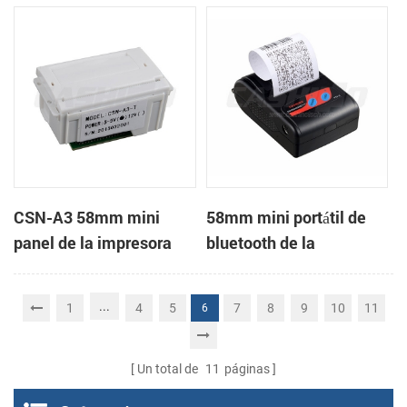
de recibos
Impresora en la página
de soporte en el modo
de impresión
CSN-A3 58mm mini
58mm mini portátil de
panel de la impresora
bluetooth de la
térmica de recibos
impresora térmica de
recibos para móviles
...
1
4
5
7
8
9
10
11
6
Un total de
11
páginas