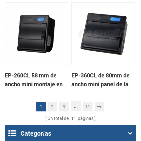
de la impresora térmica
impresora térmica de
de recibos
recibos
EP-260CL 58 mm de
EP-360CL de 80mm de
ancho mini montaje en
ancho mini panel de la
panel de la impresora
impresora térmica con
térmica con auto-
auto-cortador
...
2
3
11
1
cortador
Un total de
11
páginas
Categorías