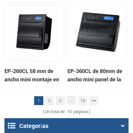
de la impresora térmica
impresora térmica de
de recibos
recibos
EP-260CL 58 mm de
EP-360CL de 80mm de
ancho mini montaje en
ancho mini panel de la
panel de la impresora
impresora térmica con
térmica con auto-
auto-cortador
...
2
3
10
1
cortador
Un total de
10
páginas
Categorías