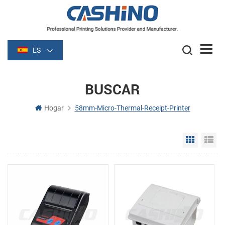
ES
BUSCAR
Hogar
58mm-Micro-Thermal-Receipt-Printer
Grid Vie
Li