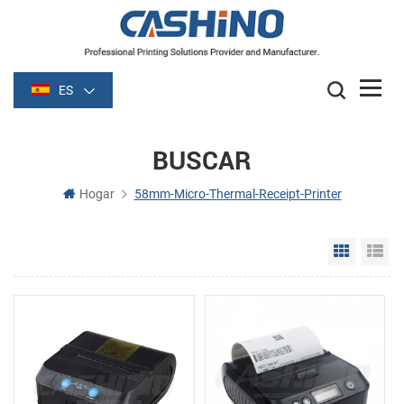
ES
BUSCAR
Hogar
58mm-Micro-Thermal-Receipt-Printer
Grid Vie
Li