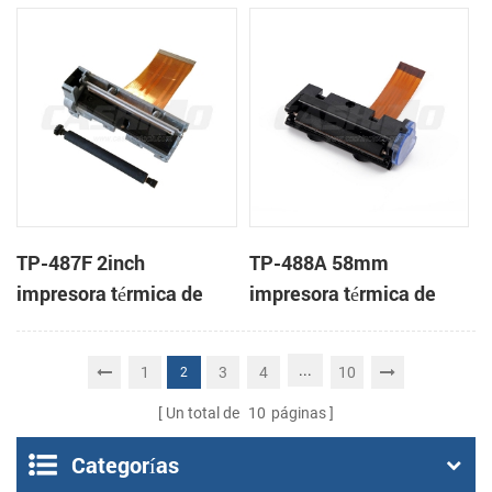
mecanismo de
cabeza
TP-487F 2inch
TP-488A 58mm
impresora térmica de
impresora térmica de
cabeza
cabeza
...
1
3
4
10
2
Un total de
10
páginas
Categorías