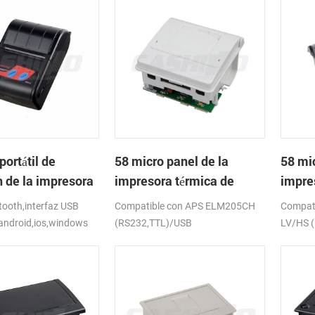
portátil de
58 micro panel de la
58 mic
h de la impresora
impresora térmica de
impre
de PTP-II
recibos CSN-A1
recib
ooth,interfaz USB
Compatible con APS ELM205CH
Compat
android,ios,windows
(RS232,TTL)/USB
LV/HS 