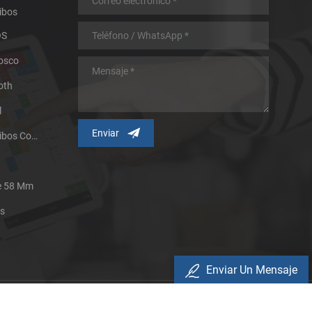
ibos
OS
iosco
oth
l
Impresora Térmica De Recibos Con Micropanel.
De 58 Mm
es
Enviar Un Mensaje
Política De Privacidad