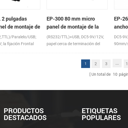
 2 pulgadas
EP-300 80 mm micro
EP-26
nel de montaje de
panel de montaje de la
ancho
sora térmica de
impresora térmica de
panel
2,TTL)/Paralelo/USB;
(RS232/TTL)+USB, DC5-9V/12V,
DC5-9V
recibos
térmi
 la fijación Frontal
papel cerca de terminación del
90mm/s
sensor (opcional)
...
2
3
1
1
Un total de
10
pági
PRODUCTOS
ETIQUETAS
DESTACADOS
POPULARES