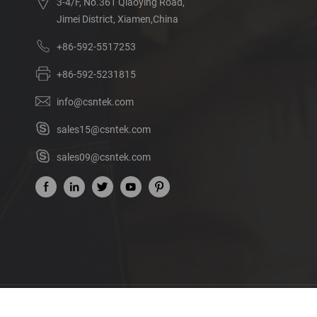
3-4/F, No.361 Qiaoying Road,
Jimei District, Xiamen,China
+86-592-5517253
+86-592-5231815
info@csntek.com
sales15@csntek.com
sales09@csntek.com
Acerca de nosotros