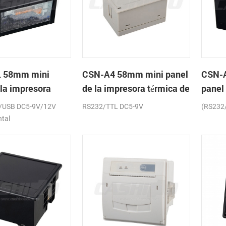
 58mm mini
CSN-A4 58mm mini panel
CSN-
 la impresora
de la impresora térmica de
panel
de recibos
recibos
térmic
/USB DC5-9V/12V
RS232/TTL DC5-9V
(RS232
ntal