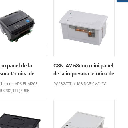
ro panel de la
CSN-A2 58mm mini panel
sora térmica de
de la impresora térmica de
os CSN-A1K
recibos
ible con APS ELM203-
RS232/TTL/USB DC5-9V/12V
(RS232,TTL)/USB