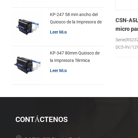
KP-247 58 mm ancho del
CSN-A5L
Quiosco de la Impresora de
micro pa
recibos
Leer Más
la impre
Serie(RS23
recibos
DC5-9V/12V;
KP-347 80mm Quiosco de
la Impresora Térmica
Leer Más
CONTÁCTENOS