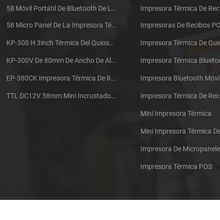
58 Móvil Portátil De Bluetooth De La Impresora Térmica De PTP-II
Impresora Térmica De Rec
58 Micro Panel De La Impresora Térmica De Recibos CSN-A1
Impresoras De Recibos P
KP-300 H 3inch Térmica Del Quiosco De La Impresora Módulo De
Impresora Térmica De Qu
KP-300V De 80mm De Ancho De Alta Velocidad De La Impresora Térmica Del Quiosco
Impresora Térmica Blueto
EP-380CK Impresora Térmica De 80 Mm Con Bloqueo De La Tapa
Impresora Bluetooth Móvi
TTL DC12V 58mm Mini Incrustado Taxi De La Impresora Térmica De Recibos
Mini Impresora Térmica
Mini Impresora Térmica 
Impresora De Micropanel
Impresora Térmica POS
Póngase en contacto con nosotros
Sitemap
XML
Blog