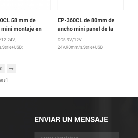
0CL 58 mm de
EP-360CL de 80mm de
 mini montaje en
ancho mini panel de la
 de la impresora
impresora térmica con
/12-24V,
DC5-9V/12V-
ca con auto-cortador
auto-cortador
,Serie+USB;
24V,90mm/s,Serie+USB
0
nas
ENVIAR UN MENSAJE