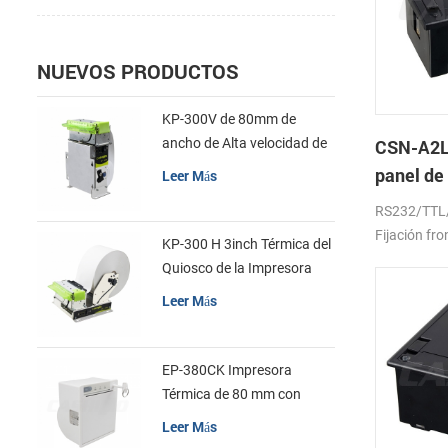
NUEVOS PRODUCTOS
KP-300V de 80mm de
ancho de Alta velocidad de
CSN-A2L
la Impresora Térmica del
panel de
Leer Más
Quiosco
térmica 
RS232/TTL
Fijación fro
KP-300 H 3inch Térmica del
Quiosco de la Impresora
Módulo de
Leer Más
EP-380CK Impresora
Térmica de 80 mm con
Bloqueo de la Tapa
Leer Más