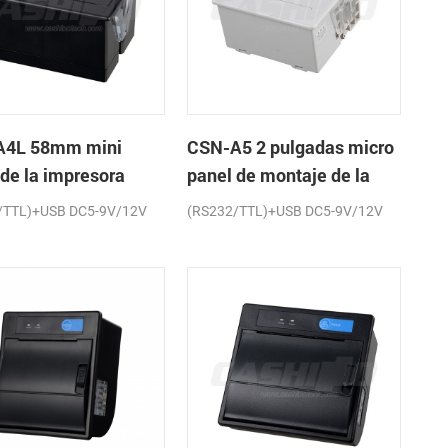
A4L 58mm mini
CSN-A5 2 pulgadas micro
 de la impresora
panel de montaje de la
a de recibos
impresora térmica de
/TTL)+USB DC5-9V/12V
(RS232/TTL)+USB DC5-9V/12V
recibos