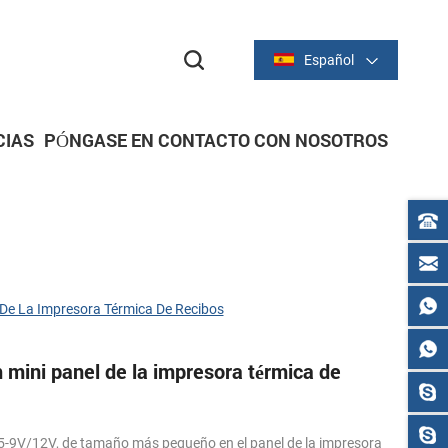
Español
CIAS
PÓNGASE EN CONTACTO CON NOSOTROS
dor
dor
IMPRESORAS DE RECIBOS
Serie térmica de 2 pulgadas/58 mm
Serie térmica de 3 pulgadas/80 mm
De La Impresora Térmica De Recibos
ini panel de la impresora térmica de
-9V/12V, de tamaño más pequeño en el panel de la impresora