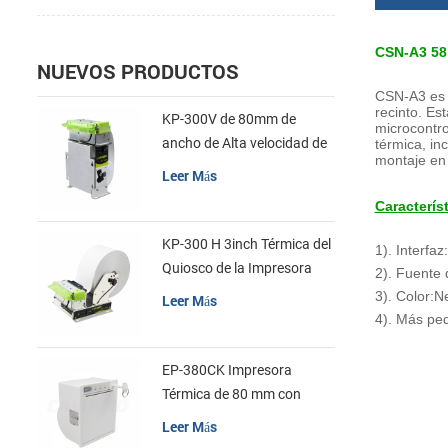
CSN-A3 58m
NUEVOS PRODUCTOS
CSN-A3 es 
recinto. Es
KP-300V de 80mm de
microcontro
ancho de Alta velocidad de
térmica, in
montaje en
la Impresora Térmica del
Leer Más
Quiosco
Característ
KP-300 H 3inch Térmica del
1). Interf
Quiosco de la Impresora
2).
Fuente d
Módulo de
3). Color:N
Leer Más
4).
Más pequ
EP-380CK Impresora
Térmica de 80 mm con
Bloqueo de la Tapa
Leer Más