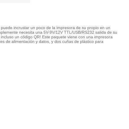
 puede incrustar un poco de la impresora de su propio en un
 simplemente necesita una 5V-9V/12V TTL/USB/RS232 salida de su
s, incluso un código QR! Este paquete viene con una impresora
les de alimentación y datos, y dos cuñas de plástico para