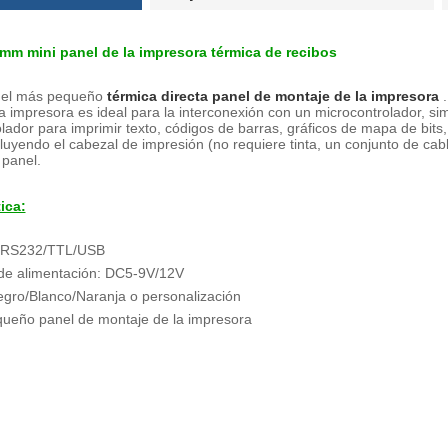
m mini panel de la impresora térmica de recibos
el más pequeño
térmica directa panel de montaje de la impresora
.
ta impresora es ideal para la interconexión con un microcontrolador,
lador para imprimir texto, códigos de barras, gráficos de mapa de bit
cluyendo el cabezal de impresión (no requiere tinta, un conjunto de cab
 panel.
ica:
az:RS232/TTL/USB
e alimentación: DC5-9V/12V
egro/Blanco/Naranja o personalización
eño panel de montaje de la impresora