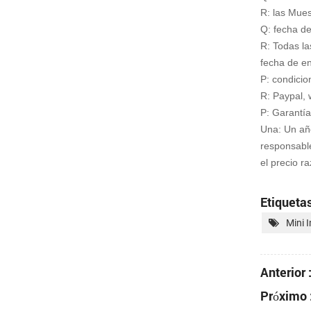
R: las Mues
Q: fecha de
R: Todas la
fecha de e
P: condici
R: Paypal, 
P: Garantía
Una: Un año
responsable
el precio ra
Etiquetas
Mini 
Anterior 
Próximo 