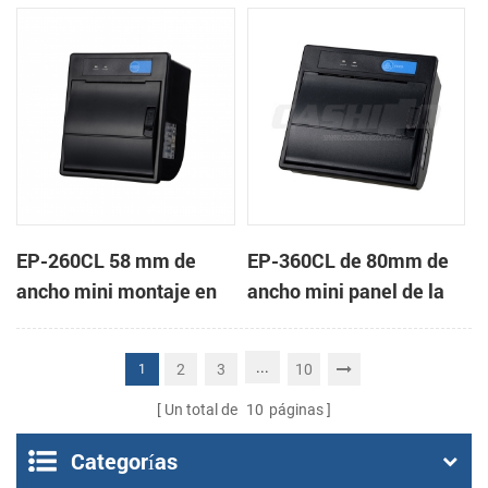
de la impresora térmica
impresora térmica de
de recibos
recibos
EP-260CL 58 mm de
EP-360CL de 80mm de
ancho mini montaje en
ancho mini panel de la
panel de la impresora
impresora térmica con
térmica con auto-
auto-cortador
...
2
3
10
1
cortador
Un total de
10
páginas
Categorías