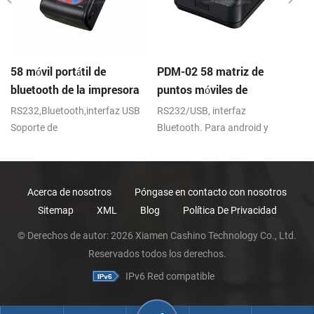
58 móvil portátil de
PDM-02 58 matriz de
PT
bluetooth de la impresora
puntos móviles de
i
térmica de PTP-II
bluetooth de la impresora
RS232,Bluetooth,interfaz USB
RS232/USB, interfaz
RS
Soporte de
Bluetooth. Para android y
IR
android,ios,windows
dispositivos windows.
an
2000mAh li-ion de la batería.
C
Acerca de nosotros
Póngase en contacto con nosotros
Sitemap
XML
Blog
Política De Privacidad
© Derechos de autor: 2026 Xiamen Cashino Technology Co., Ltd.
Reservados todos los derechos.
IPv6 Red compatible