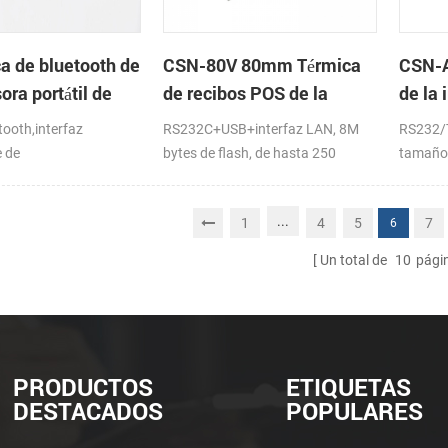
ca de bluetooth de
CSN-80V 80mm Térmica
CSN-A
ora portátil de
de recibos POS de la
de la
Impresora en la página de
recib
ooth,interfaz
RS232C+USB+interfaz LAN, 8M
RS232/
soporte en el modo de
 de
bytes de flash, de hasta 250
tamaño 
impresión
s,windows
mm/s, DC24V
de la i
...
1
4
5
7
6
Un total de
10
pági
PRODUCTOS
ETIQUETAS
DESTACADOS
POPULARES