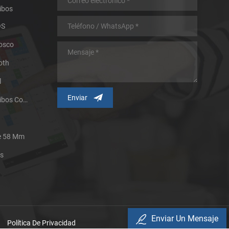
ibos
OS
iosco
oth
l
Impresora Térmica De Recibos Con Micropanel.
De 58 Mm
es
Enviar Un Mensaje
Política De Privacidad