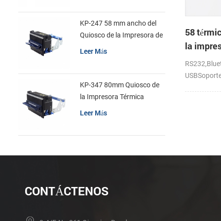
KP-247 58 mm ancho del
58 térmi
Quiosco de la Impresora de
la impres
recibos
Leer Más
recibos
RS232,Bluet
USBSoporte
KP-347 80mm Quiosco de
android,io
la Impresora Térmica
Leer Más
CONTÁCTENOS