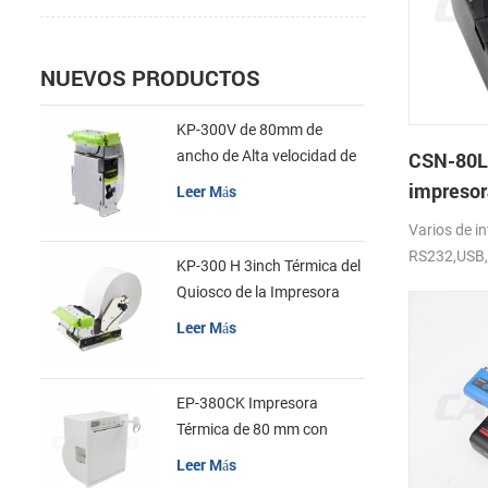
NUEVOS PRODUCTOS
KP-300V de 80mm de
ancho de Alta velocidad de
CSN-80L
la Impresora Térmica del
impresor
Leer Más
Quiosco
print
Varios de in
RS232,USB,L
KP-300 H 3inch Térmica del
Velocidad 
Quiosco de la Impresora
DC24V
Módulo de
Leer Más
EP-380CK Impresora
Térmica de 80 mm con
Bloqueo de la Tapa
Leer Más