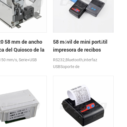
0 58 mm de ancho
58 móvil de mini portátil
ca del Quiosco de la
impresora de recibos
sora de recibos con
térmica para el
150 mm/s, Serie+USB
RS232,Bluetooth,interfaz
dor automático
móvil/portátil/tablet
USBSoporte de
android,ios,windows