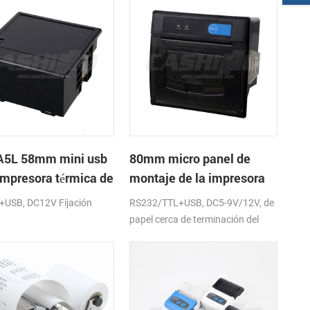
5L 58mm mini usb
80mm micro panel de
 impresora térmica de
montaje de la impresora
os con fuente de
térmica de recibos con
e+USB, DC12V Fijación
RS232/TTL+USB, DC5-9V/12V, de
ntación de DC12V
RS232+USB DC5-9V
papel cerca de terminación del
sensor (opcional)