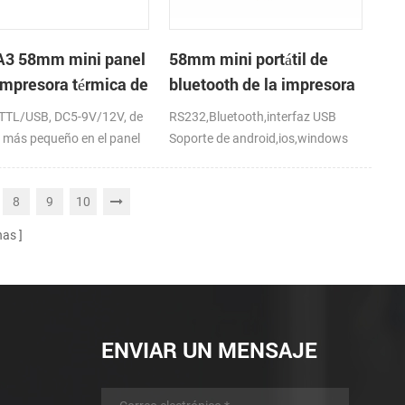
3 58mm mini panel
58mm mini portátil de
 impresora térmica de
bluetooth de la impresora
os
térmica de recibos para
TTL/USB, DC5-9V/12V, de
RS232,Bluetooth,interfaz USB
móviles
más pequeño en el panel
Soporte de android,ios,windows
mpresora
8
9
10
nas
ENVIAR UN MENSAJE