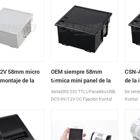
2V 58mm micro
OEM siempre 58mm
CSN-A
 montaje de la
térmica mini panel de la
de la
a térmica de
impresora de recibos con
recib
Serial(RS-232 TTL)/Paralelo/USB,
De seri
RS232 TTL DC5-9V
alime
DC5-9V/12V CC Fijación frontal
frontal