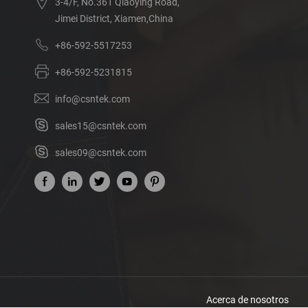
3-4/F, No.361 Qiaoying Road,
Jimei District, Xiamen,China
+86-592-5517253
+86-592-5231815
info@csntek.com
sales15@csntek.com
sales09@csntek.com
Acerca de nosotros