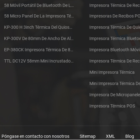
58 Móvil Portátil De Bluetooth De La Impresora Térmica De PTP-II
Impresora Térmica De Rec
58 Micro Panel De La Impresora Térmica De Recibos CSN-A1
Impresoras De Recibos P
KP-300 H 3inch Térmica Del Quiosco De La Impresora Módulo De
Impresora Térmica De Qu
KP-300V De 80mm De Ancho De Alta Velocidad De La Impresora Térmica Del Quiosco
Impresora Térmica Blueto
EP-380CK Impresora Térmica De 80 Mm Con Bloqueo De La Tapa
Impresora Bluetooth Móvi
TTL DC12V 58mm Mini Incrustado Taxi De La Impresora Térmica De Recibos
Mini Impresora Térmica
Mini Impresora Térmica 
Impresora De Micropanel
Impresora Térmica POS
Póngase en contacto con nosotros
Sitemap
XML
Blog