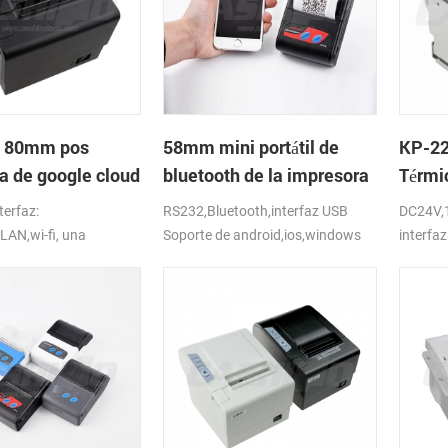
 80mm pos
58mm mini portátil de
KP-22
a de google cloud
bluetooth de la impresora
Térmi
térmica móvil portátil de la
Impre
terfaz:
RS232,Bluetooth,interfaz USB
DC24V,
tableta
corta
AN,wi-fi, una
Soporte de android,ios,windows
interfaz
de hasta 250 mm/s,