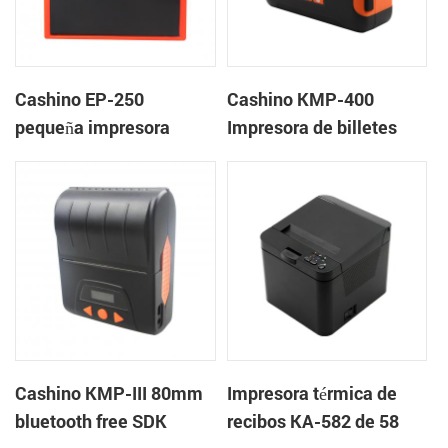
Cashino EP-250
Cashino KMP-400
pequeña impresora
Impresora de billetes
térmica de recibos de 58
portátil portátil bluetooth
mm y 2 pulgadas con
de 4 pulgadas
RS232 / USB / TTL
Cashino KMP-III 80mm
Impresora térmica de
bluetooth free SDK
recibos KA-582 de 58