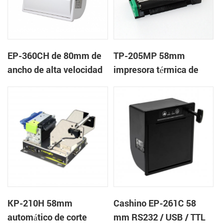
EP-360CH de 80mm de
TP-205MP 58mm
ancho de alta velocidad
impresora térmica de
mini panel de la
cabeza
impresora térmica con
auto-cortador
KP-210H 58mm
Cashino EP-261C 58
automático de corte
mm RS232 / USB / TTL