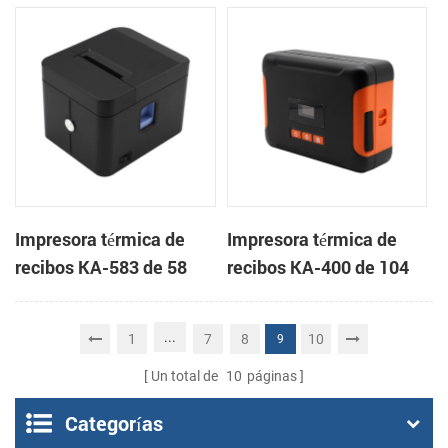
handheld mini
mm Impresora en la
impresora de recibos
nube de escritorio
portátil
Impresora térmica de
Impresora térmica de
recibos KA-583 de 58
recibos KA-400 de 104
mm Impresora en la
mm Impresora portátil
nube de escritorio
en la nube
...
1
7
8
10
9
Un total de
10
páginas
Categorías