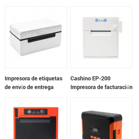
quiosco de la impresora
impresora térmica de
térmica
tickets de recibos de
panel integrado en el
extremo cercano con
cortador automático
Impresora de etiquetas
Cashino EP-200
de envío de entrega
Impresora de facturación
CSN-410 4inch 4x6
minorista de montaje en
fedex UPS
panel de 2 pulgadas al
mejor precio para pesar
básculas minoristas