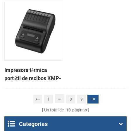
3 pulgadas, de alta
CSN-806 de 80 mm para
velocidad, para
punto de venta
sistemas POS y comida
para llevar.
Impresora térmica
portátil de recibos KMP-
200 de 58 mm con
Bluetooth y Android
...
1
8
9
10
Un total de
10
páginas
Categorías