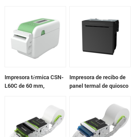
mm Impresora de
en la nube de escritorio
pulseras de escritorio
Impresora de etiquetas
Impresora térmica CSN-
Impresora de recibo de
L60C de 60 mm,
panel termal de quiosco
impresora de pulsera de
EP-385C 80 mm con
escritorio, impresora de
cortador automático
etiquetas con cortador