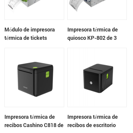
Módulo de impresora
Impresora térmica de
térmica de tickets
quiosco KP-802 de 3
integrado KP-803 de 80
pulgadas con cortador
mm para quiosco de
automático de tickets
juegos
integrado para quioscos
de apuestas
Impresora térmica de
Impresora térmica de
recibos Cashino C818 de
recibos de escritorio