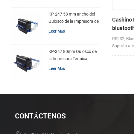
KP-247 58 mm ancho del
Cashino
Quiosco de la Impresora de
bluetoot
recibos
Leer Más
handheld
RS232, Blue
de recibo
Soporta and
KP-347 80mm Quiosco de
la Impresora Térmica
Leer Más
CONTÁCTENOS