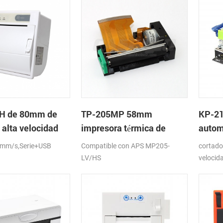
H de 80mm de
TP-205MP 58mm
KP-2
 alta velocidad
impresora térmica de
autom
el de la impresora
cabeza
quios
 mm/s,Serie+USB
Compatible con APS MP205-
cortado
con auto-cortador
térmi
LV/HS
velocid
impresi
LAN, D