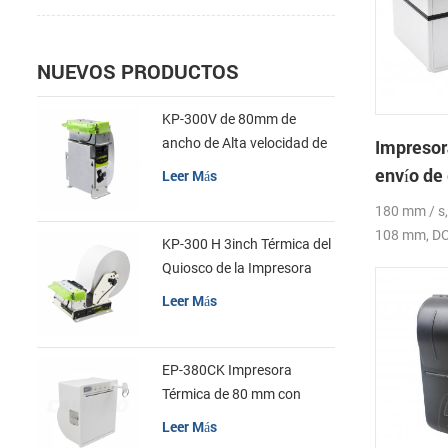
NUEVOS PRODUCTOS
KP-300V de 80mm de
ancho de Alta velocidad de
Impresor
la Impresora Térmica del
envío de
Leer Más
Quiosco
4inch 4x
180 mm / s,
108 mm, DC2
KP-300 H 3inch Térmica del
Quiosco de la Impresora
Módulo de
Leer Más
EP-380CK Impresora
Térmica de 80 mm con
Bloqueo de la Tapa
Leer Más