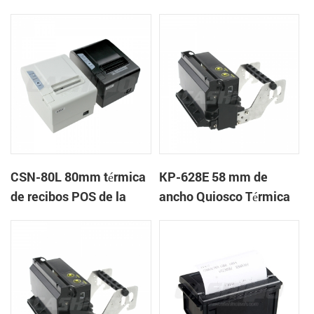
recibos
etiquetas
CSN-80L 80mm térmica
KP-628E 58 mm de
de recibos POS de la
ancho Quiosco Térmica
impresora con auto-
Impresoras de tickets
cortador
Con Auto-cortador