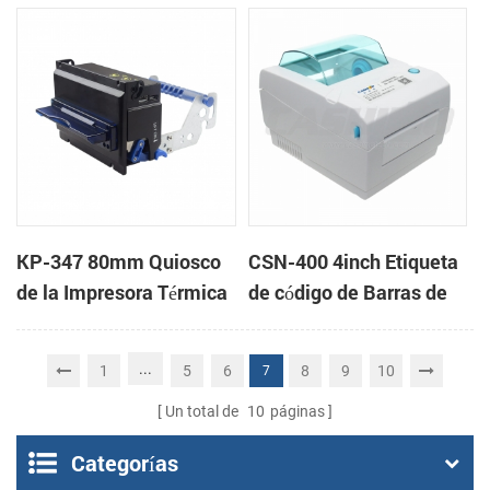
Impresora de recibos
montaje en panel de
impresoras de apoyo de
la caja de efectivo
KP-347 80mm Quiosco
CSN-400 4inch Etiqueta
de la Impresora Térmica
de código de Barras de
la Impresora
...
1
5
6
8
9
10
7
Un total de
10
páginas
Categorías