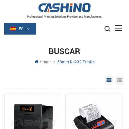
ES
BUSCAR
Hogar
58mm-Rs232-Printer
Grid Vie
Li