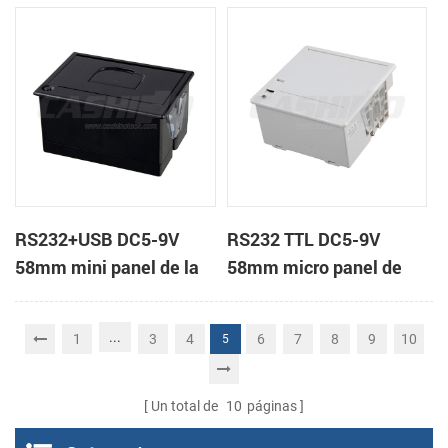
impresora de recibos
impresora térmica de
recibos
RS232+USB DC5-9V
RS232 TTL DC5-9V
58mm mini panel de la
58mm micro panel de
impresora térmica de
montaje de la impresora
recibos
térmica de recibos de la
...
1
3
4
6
7
8
9
10
5
máquina
Un total de
10
páginas