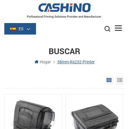
ES
BUSCAR
Hogar
58mm-Rs232-Printer
Grid Vie
Li