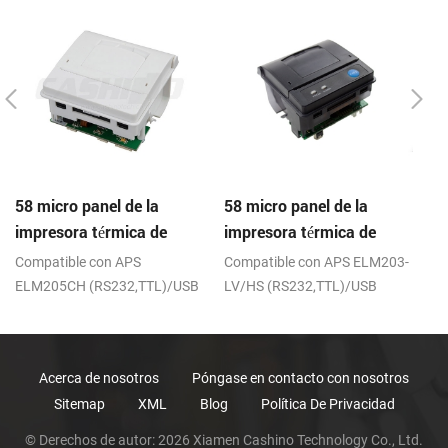
58 micro panel de la
58 micro panel de la
C
impresora térmica de
impresora térmica de
de
recibos CSN-A1
recibos CSN-A1K
de
;
Compatible con APS
Compatible con APS ELM203-
R
ELM205CH (RS232,TTL)/USB
LV/HS (RS232,TTL)/USB
Acerca de nosotros
Póngase en contacto con nosotros
Sitemap
XML
Blog
Política De Privacidad
© Derechos de autor: 2026 Xiamen Cashino Technology Co., Ltd.