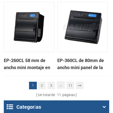
de la impresora térmica
impresora térmica de
de recibos
recibos
EP-260CL 58 mm de
EP-360CL de 80mm de
ancho mini montaje en
ancho mini panel de la
panel de la impresora
impresora térmica con
térmica con auto-
auto-cortador
...
2
3
11
1
cortador
Un total de
11
páginas
Categorías