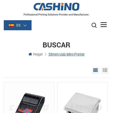
ES
BUSCAR
Hogar
58mm-Usb-Mini-Printer
Grid Vie
Li