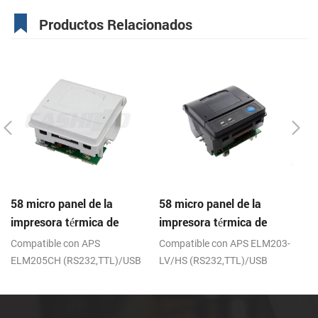
Productos Relacionados
58 micro panel de la
58 micro panel de la
C
impresora térmica de
impresora térmica de
de
recibos CSN-A1
recibos CSN-A1K
de
;
Compatible con APS
Compatible con APS ELM203-
R
ELM205CH (RS232,TTL)/USB
LV/HS (RS232,TTL)/USB