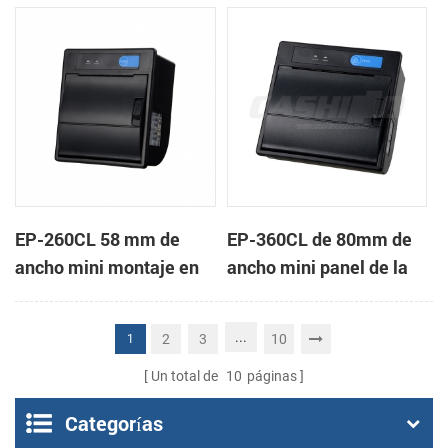
de la impresora térmica
impresora térmica de
de recibos
recibos
EP-260CL 58 mm de
EP-360CL de 80mm de
ancho mini montaje en
ancho mini panel de la
panel de la impresora
impresora térmica con
térmica con auto-
auto-cortador
...
2
3
10
1
cortador
Un total de
10
páginas
Categorías