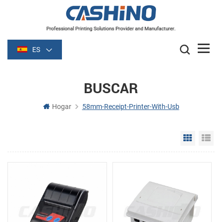
ES
BUSCAR
Hogar
58mm-Receipt-Printer-With-Usb
Grid Vie
Li