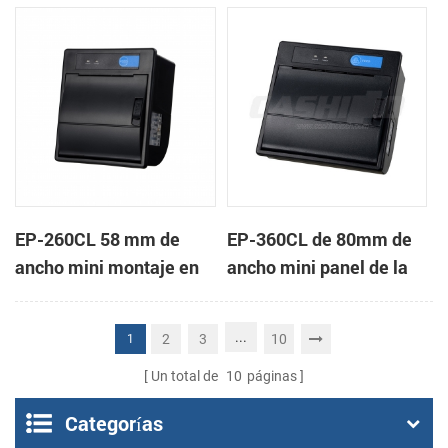
de la impresora térmica
impresora térmica de
de recibos
recibos
EP-260CL 58 mm de
EP-360CL de 80mm de
ancho mini montaje en
ancho mini panel de la
panel de la impresora
impresora térmica con
térmica con auto-
auto-cortador
...
2
3
10
1
cortador
Un total de
10
páginas
Categorías