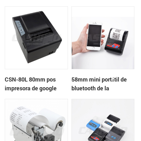
térmica de recibos con
térmica de recibos con
fuente de alimentación
RS232+USB DC5-9V
de DC12V
CSN-80L 80mm pos
58mm mini portátil de
impresora de google
bluetooth de la
cloud print
impresora térmica móvil
portátil de la tableta