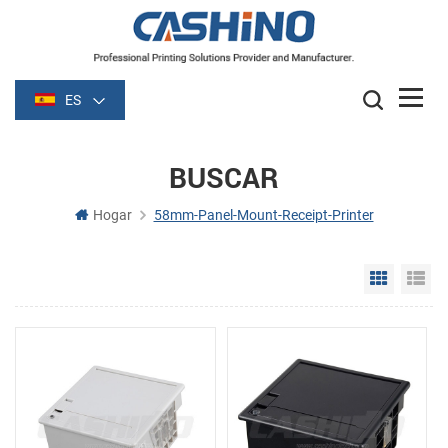
ES
BUSCAR
Hogar
58mm-Panel-Mount-Receipt-Printer
Grid Vie
Li