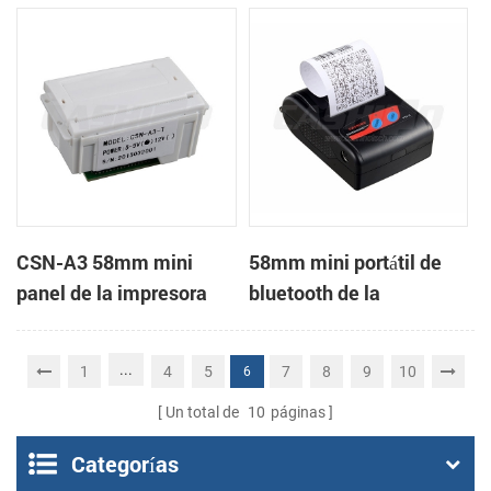
de recibos
Impresora en la página
de soporte en el modo
de impresión
CSN-A3 58mm mini
58mm mini portátil de
panel de la impresora
bluetooth de la
térmica de recibos
impresora térmica de
recibos para móviles
...
1
4
5
7
8
9
10
6
Un total de
10
páginas
Categorías