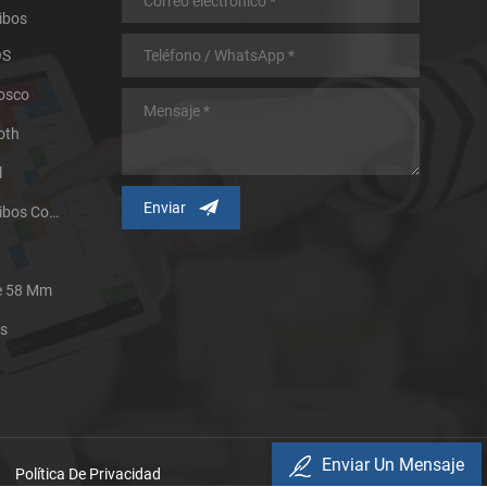
ibos
OS
iosco
oth
l
Impresora Térmica De Recibos Con Micropanel.
De 58 Mm
es
Enviar Un Mensaje
Política De Privacidad