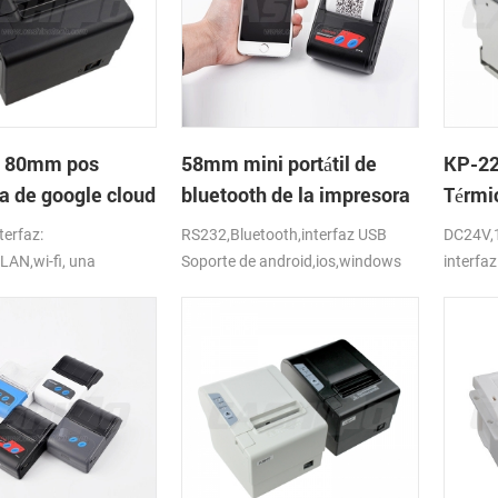
 80mm pos
58mm mini portátil de
KP-22
a de google cloud
bluetooth de la impresora
Térmi
térmica móvil portátil de la
Impre
terfaz:
RS232,Bluetooth,interfaz USB
DC24V,
tableta
corta
AN,wi-fi, una
Soporte de android,ios,windows
interfaz
de hasta 250 mm/s,