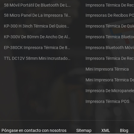
58 Móvil Portátil De Bluetooth De La Impresora Térmica De PTP-II
Impresora Térmica De Rec
58 Micro Panel De La Impresora Térmica De Recibos CSN-A1
Impresoras De Recibos P
KP-300 H 3inch Térmica Del Quiosco De La Impresora Módulo De
Impresora Térmica De Qu
KP-300V De 80mm De Ancho De Alta Velocidad De La Impresora Térmica Del Quiosco
Impresora Térmica Blueto
EP-380CK Impresora Térmica De 80 Mm Con Bloqueo De La Tapa
Impresora Bluetooth Móvi
TTL DC12V 58mm Mini Incrustado Taxi De La Impresora Térmica De Recibos
Mini Impresora Térmica
Mini Impresora Térmica 
Impresora De Micropanel
Impresora Térmica POS
Póngase en contacto con nosotros
Sitemap
XML
Blog