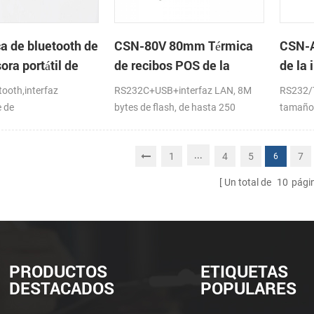
ca de bluetooth de
CSN-80V 80mm Térmica
CSN-A
ora portátil de
de recibos POS de la
de la
Impresora en la página de
recib
ooth,interfaz
RS232C+USB+interfaz LAN, 8M
RS232/
soporte en el modo de
 de
bytes de flash, de hasta 250
tamaño 
impresión
s,windows
mm/s, DC24V
de la i
...
1
4
5
7
6
Un total de
10
pági
PRODUCTOS
ETIQUETAS
DESTACADOS
POPULARES