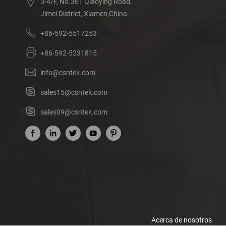
3-4/F, No.361 Qiaoying Road,
Jimei District, Xiamen,China
+86-592-5517253
+86-592-5231815
info@csntek.com
sales15@csntek.com
sales09@csntek.com
Acerca de nosotros