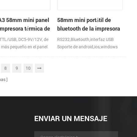
3 58mm mini panel
58mm mini portátil de
 impresora térmica de
bluetooth de la impresora
os
térmica de recibos para
TTL/USB, DC5-9V/12V, de
RS232,Bluetooth,interfaz USB
móviles
más pequeño en el panel
Soporte de android,ios,windows
mpresora
8
9
10
nas
ENVIAR UN MENSAJE