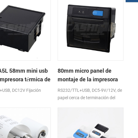
5L 58mm mini usb
80mm micro panel de
 impresora térmica de
montaje de la impresora
os con fuente de
térmica de recibos con
e+USB, DC12V Fijación
RS232/TTL+USB, DC5-9V/12V, de
ntación de DC12V
RS232+USB DC5-9V
papel cerca de terminación del
sensor (opcional)