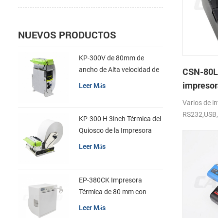
NUEVOS PRODUCTOS
KP-300V de 80mm de
ancho de Alta velocidad de
CSN-80L
la Impresora Térmica del
impresor
Leer Más
Quiosco
print
Varios de in
RS232,USB,L
KP-300 H 3inch Térmica del
Velocidad 
Quiosco de la Impresora
DC24V
Módulo de
Leer Más
EP-380CK Impresora
Térmica de 80 mm con
Bloqueo de la Tapa
Leer Más