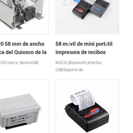
0 58 mm de ancho
58 móvil de mini portátil
ca del Quiosco de la
impresora de recibos
sora de recibos con
térmica para el
150 mm/s, Serie+USB
RS232,Bluetooth,interfaz
dor automático
móvil/portátil/tablet
USBSoporte de
android,ios,windows