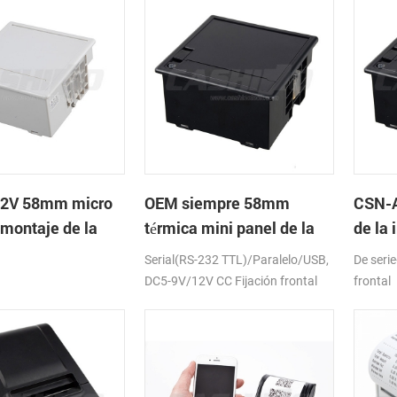
2V 58mm micro
OEM siempre 58mm
CSN-A
 montaje de la
térmica mini panel de la
de la
a térmica de
impresora de recibos con
recib
Serial(RS-232 TTL)/Paralelo/USB,
De seri
RS232 TTL DC5-9V
alime
DC5-9V/12V CC Fijación frontal
frontal