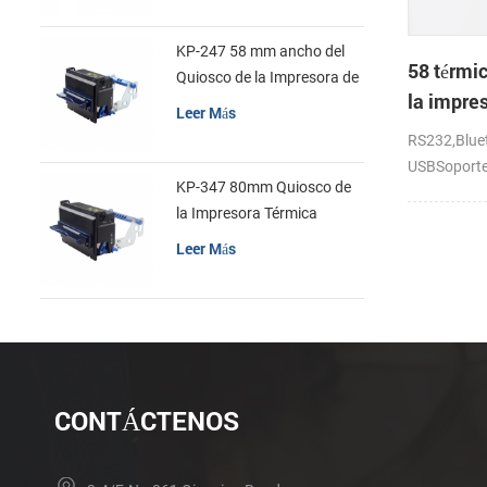
KP-247 58 mm ancho del
58 térmi
Quiosco de la Impresora de
la impres
recibos
Leer Más
recibos
RS232,Bluet
USBSoporte
KP-347 80mm Quiosco de
android,io
la Impresora Térmica
Leer Más
CONTÁCTENOS