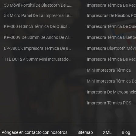
58 Móvil Portátil De Bluetooth De La Impresora Térmica De PTP-II
Impresora Térmica De Rec
58 Micro Panel De La Impresora Térmica De Recibos CSN-A1
Impresoras De Recibos P
KP-300 H 3inch Térmica Del Quiosco De La Impresora Módulo De
Impresora Térmica De Qu
KP-300V De 80mm De Ancho De Alta Velocidad De La Impresora Térmica Del Quiosco
Impresora Térmica Blueto
EP-380CK Impresora Térmica De 80 Mm Con Bloqueo De La Tapa
Impresora Bluetooth Móvi
TTL DC12V 58mm Mini Incrustado Taxi De La Impresora Térmica De Recibos
Mini Impresora Térmica
Mini Impresora Térmica 
Impresora De Micropanel
Impresora Térmica POS
Póngase en contacto con nosotros
Sitemap
XML
Blog