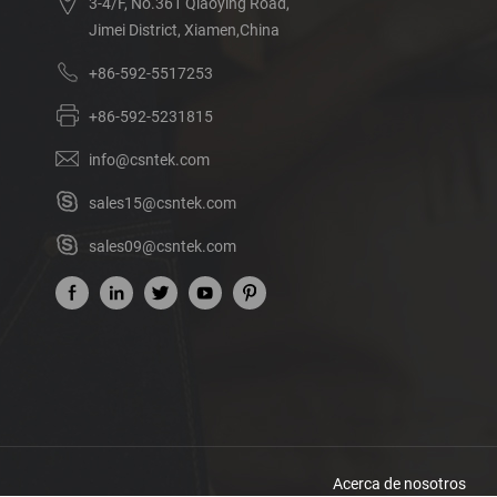
3-4/F, No.361 Qiaoying Road,
Jimei District, Xiamen,China
+86-592-5517253
+86-592-5231815
info@csntek.com
sales15@csntek.com
sales09@csntek.com
Acerca de nosotros