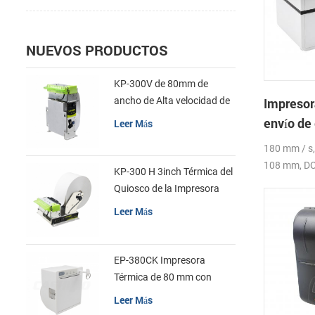
NUEVOS PRODUCTOS
KP-300V de 80mm de
ancho de Alta velocidad de
Impresor
la Impresora Térmica del
envío de
Leer Más
Quiosco
4inch 4x
180 mm / s,
108 mm, DC2
KP-300 H 3inch Térmica del
Quiosco de la Impresora
Módulo de
Leer Más
EP-380CK Impresora
Térmica de 80 mm con
Bloqueo de la Tapa
Leer Más