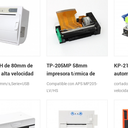
H de 80mm de
TP-205MP 58mm
KP-2
 alta velocidad
impresora térmica de
autom
el de la impresora
cabeza
quios
 mm/s,Serie+USB
Compatible con APS MP205-
cortado
con auto-cortador
térmi
LV/HS
velocid
impresi
LAN, D