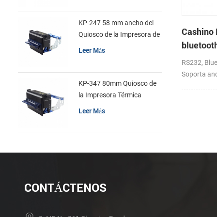
KP-247 58 mm ancho del
Cashino
Quiosco de la Impresora de
bluetoot
recibos
Leer Más
handheld
RS232, Blue
de recibo
Soporta and
KP-347 80mm Quiosco de
la Impresora Térmica
Leer Más
CONTÁCTENOS