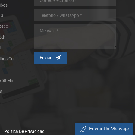
ibos
OS
iosco
oth
l
Impresora Térmica De Recibos Con Micropanel.
De 58 Mm
es
Enviar Un Mensaje
Política De Privacidad