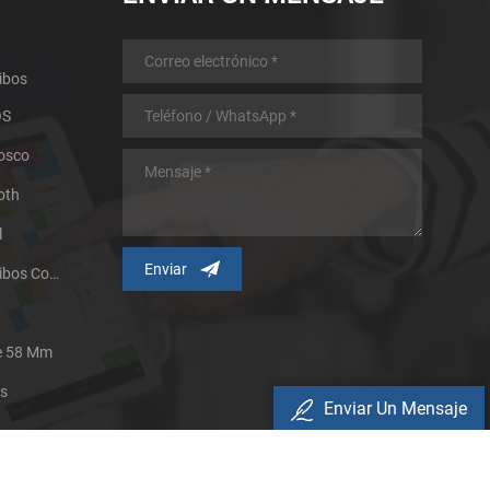
ibos
OS
iosco
oth
l
Impresora Térmica De Recibos Con Micropanel.
De 58 Mm
es
Enviar Un Mensaje