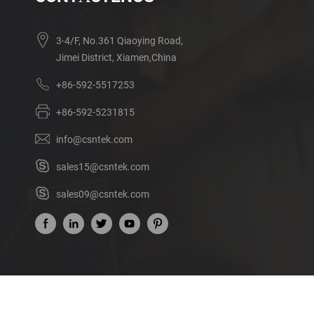
3-4/F, No.361 Qiaoying Road,
Jimei District, Xiamen,China
+86-592-5517253
+86-592-5231815
info@csntek.com
sales15@csntek.com
sales09@csntek.com