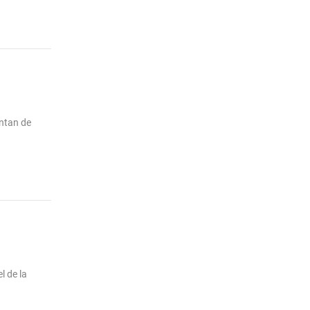
entan de
l de la