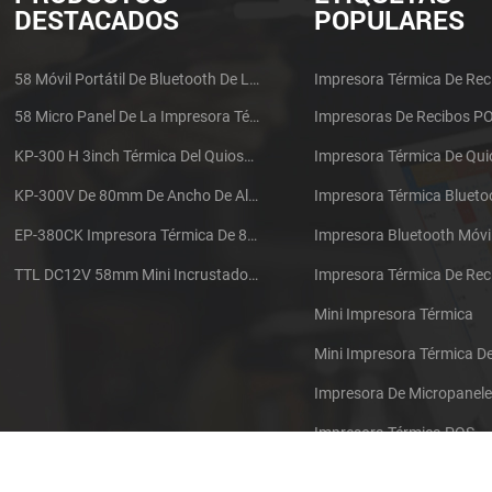
DESTACADOS
POPULARES
58 Móvil Portátil De Bluetooth De La Impresora Térmica De PTP-II
Impresora Térmica De Rec
58 Micro Panel De La Impresora Térmica De Recibos CSN-A1
Impresoras De Recibos P
KP-300 H 3inch Térmica Del Quiosco De La Impresora Módulo De
Impresora Térmica De Qu
KP-300V De 80mm De Ancho De Alta Velocidad De La Impresora Térmica Del Quiosco
Impresora Térmica Blueto
EP-380CK Impresora Térmica De 80 Mm Con Bloqueo De La Tapa
Impresora Bluetooth Móvi
TTL DC12V 58mm Mini Incrustado Taxi De La Impresora Térmica De Recibos
Mini Impresora Térmica
Mini Impresora Térmica 
Impresora De Micropanel
Impresora Térmica POS