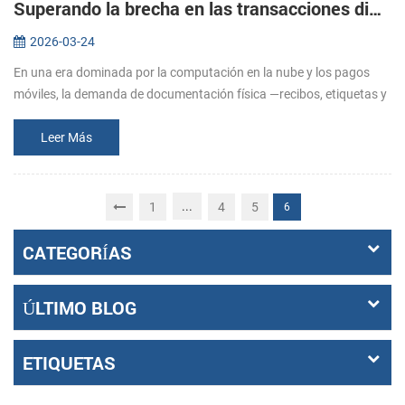
Superando la brecha en las transacciones digitales: El papel estratégico de las soluciones de impresión especializadas.
2026-03-24
En una era dominada por la computación en la nube y los pagos
móviles, la demanda de documentación física —recibos, etiquetas y
boletos— sigue siendo fundamental para la integridad operativa.
Desde el...
Leer Más
...
1
4
5
6
CATEGORÍAS
ÚLTIMO BLOG
ETIQUETAS