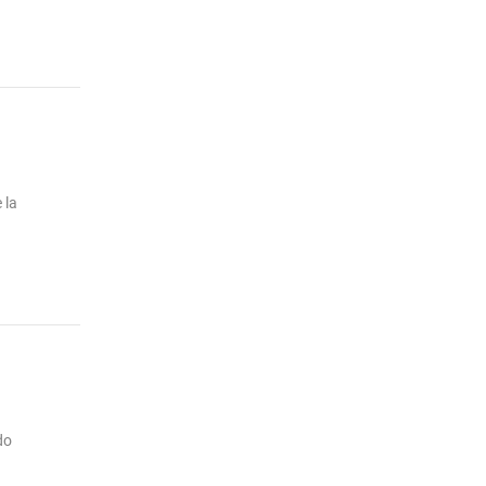
 la
do