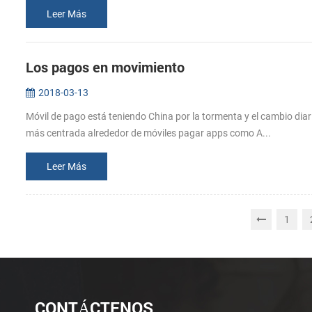
Leer Más
Los pagos en movimiento
2018-03-13
Móvil de pago está teniendo China por la tormenta y el cambio diari
más centrada alrededor de móviles pagar apps como A...
Leer Más
1
CONTÁCTENOS