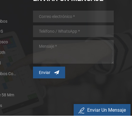
ibos
OS
iosco
oth
l
Impresora Térmica De Recibos Con Micropanel.
De 58 Mm
es
Enviar Un Mensaje