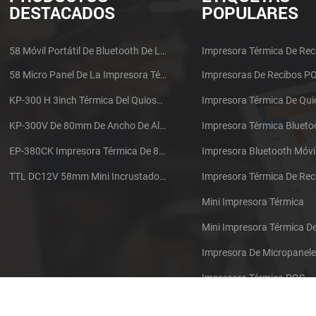
DESTACADOS
POPULARES
58 Móvil Portátil De Bluetooth De La Impresora Térmica De PTP-II
Impresora Térmica De Rec
58 Micro Panel De La Impresora Térmica De Recibos CSN-A1
Impresoras De Recibos P
KP-300 H 3inch Térmica Del Quiosco De La Impresora Módulo De
Impresora Térmica De Qu
KP-300V De 80mm De Ancho De Alta Velocidad De La Impresora Térmica Del Quiosco
Impresora Térmica Blueto
EP-380CK Impresora Térmica De 80 Mm Con Bloqueo De La Tapa
Impresora Bluetooth Móvi
TTL DC12V 58mm Mini Incrustado Taxi De La Impresora Térmica De Recibos
Mini Impresora Térmica
Mini Impresora Térmica 
Impresora De Micropanel
Impresora Térmica POS