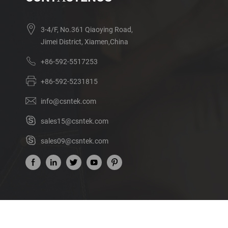
3-4/F, No.361 Qiaoying Road,
Jimei District, Xiamen,China
+86-592-5517253
+86-592-5231815
info@csntek.com
sales15@csntek.com
sales09@csntek.com