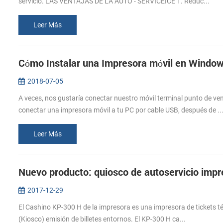
servicio. LAS VENTAJAS DE LA AUTO - SERVICEICE 1. Reduc...
Leer Más
Cómo Instalar una Impresora móvil en Windo
2018-07-05
A veces, nos gustaría conectar nuestro móvil terminal punto de 
conectar una impresora móvil a tu PC por cable USB, después de ..
Leer Más
Nuevo producto: quiosco de autoservicio imp
2017-12-29
El Cashino KP-300 H de la impresora es una impresora de tickets t
(Kiosco) emisión de billetes entornos. El KP-300 H ca...