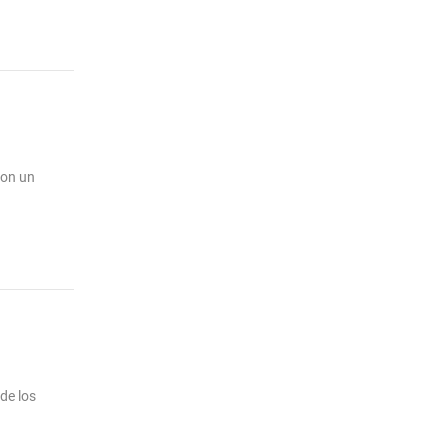
son un
de los