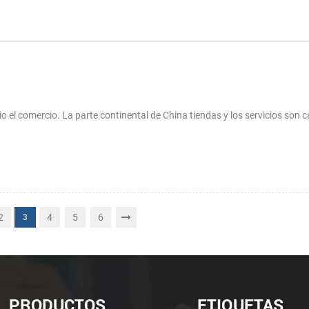
o el comercio. La parte continental de China tiendas y los servicios son 
2
4
5
6
3
PRODUCTOS
ETIQUETAS