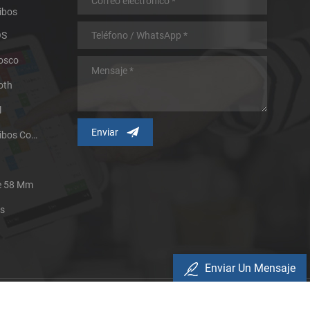
ibos
OS
iosco
oth
l
Impresora Térmica De Recibos Con Micropanel.
De 58 Mm
es
Enviar Un Mensaje
Política De Privacidad