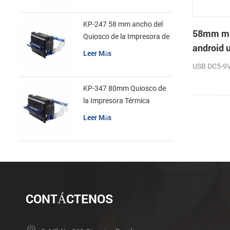
KP-247 58 mm ancho del
58mm min
Quiosco de la Impresora de
android 
recibos
Leer Más
recibos
USB DC5-9V 
KP-347 80mm Quiosco de
la Impresora Térmica
Leer Más
CONTÁCTENOS