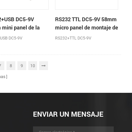
2+USB DC5-9V
RS232 TTL DC5-9V 58mm
mini panel de la
micro panel de montaje de
sora térmica de
la impresora térmica de
USB DC5-9V
RS232+TTL DC5-9V
os
recibos de la máquina
7
8
9
10
nas
ENVIAR UN MENSAJE