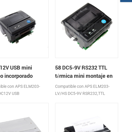
12V USB mini
58 DC5-9V RS232 TTL
co incorporado
térmica mini montaje en
sora de recibos
panel de la impresora de
ible con APS ELM203-
Compatible con APS ELM203-
recibos
DC12V USB
LV/HS DC5-9V RSR232,TTL