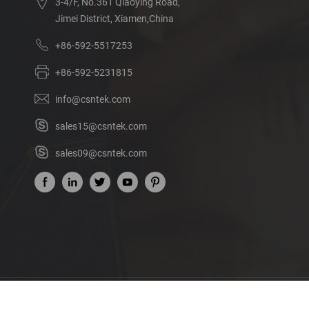
3-4/F, No.361 Qiaoying Road,
Jimei District, Xiamen,China
+86-592-5517253
+86-592-5231815
info@csntek.com
sales15@csntek.com
sales09@csntek.com
Acerca de nosotros