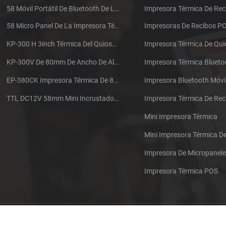
58 Móvil Portátil De Bluetooth De La Impresora Térmica De PTP-II
Impresora Térmica De Rec
58 Micro Panel De La Impresora Térmica De Recibos CSN-A1
Impresoras De Recibos P
KP-300 H 3inch Térmica Del Quiosco De La Impresora Módulo De
Impresora Térmica De Qu
KP-300V De 80mm De Ancho De Alta Velocidad De La Impresora Térmica Del Quiosco
Impresora Térmica Blueto
EP-380CK Impresora Térmica De 80 Mm Con Bloqueo De La Tapa
Impresora Bluetooth Móvi
TTL DC12V 58mm Mini Incrustado Taxi De La Impresora Térmica De Recibos
Mini Impresora Térmica
Mini Impresora Térmica 
Impresora De Micropanel
Impresora Térmica POS
Póngase en contacto con nosotros
Sitemap
XML
Blog