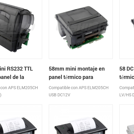
ni RS232 TTL
58mm mini montaje en
58 DC
anel de la
panel térmico para
térmi
a térmica de
impresora usb
impre
e con APS ELM205CH
Compatible con APS ELM205CH
Compat
)
USB DC12V
LV/HS 