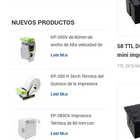
NUEVOS PRODUCTOS
KP-300V de 80mm de
ancho de Alta velocidad de
58 TTL D
la Impresora Térmica del
mini imp
Leer Más
Quiosco
TTL DC5-9
KP-300 H 3inch Térmica del
Quiosco de la Impresora
Módulo de
Leer Más
EP-380CK Impresora
Térmica de 80 mm con
Bloqueo de la Tapa
Leer Más