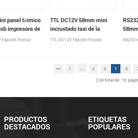
i panel térmico
TTL DC12V 58mm mini
RS23
usb impresora de
incrustado taxi de la
58mm 
impresora térmica de
impre
Fijación frontal
TTL DC12V Fijación frontal
RS232+
recibos
recib
...
1
3
4
6
5
Un total de
10
pági
PRODUCTOS
ETIQUETAS
DESTACADOS
POPULARES