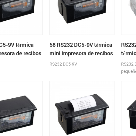
C5-9V térmica
58 RS232 DC5-9V térmica
RS23
resora de recibos
mini impresora de recibos
térmic
módulo
impre
V
RS232 DC5-9V
RS232 
pequeño