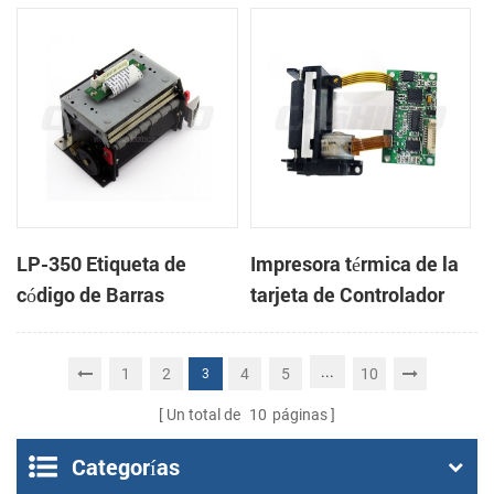
cabeza con cortador
cabeza con cortador
automático
automático
LP-350 Etiqueta de
Impresora térmica de la
código de Barras
tarjeta de Controlador
Impresora Mecanismo
DB-100
de
...
1
2
4
5
10
3
Un total de
10
páginas
Categorías