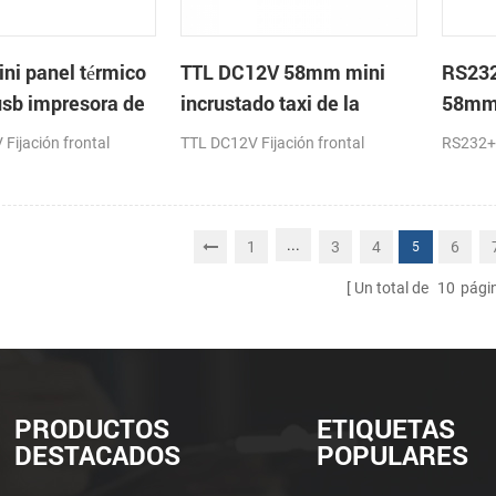
i panel térmico
TTL DC12V 58mm mini
RS23
usb impresora de
incrustado taxi de la
58mm 
impresora térmica de
impre
Fijación frontal
TTL DC12V Fijación frontal
RS232+
recibos
recib
...
1
3
4
6
5
Un total de
10
pági
PRODUCTOS
ETIQUETAS
DESTACADOS
POPULARES