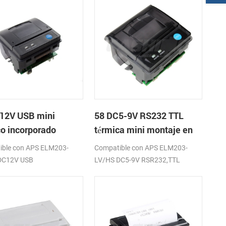
12V USB mini
58 DC5-9V RS232 TTL
co incorporado
térmica mini montaje en
sora de recibos
panel de la impresora de
ible con APS ELM203-
Compatible con APS ELM203-
recibos
DC12V USB
LV/HS DC5-9V RSR232,TTL