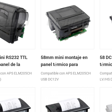
ni RS232 TTL
58mm mini montaje en
58 DC
anel de la
panel térmico para
térmi
a térmica de
impresora usb
impre
e con APS ELM205CH
Compatible con APS ELM205CH
Compat
)
USB DC12V
LV/HS 