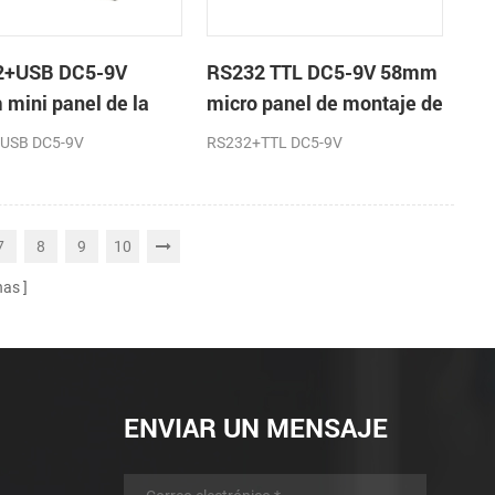
2+USB DC5-9V
RS232 TTL DC5-9V 58mm
mini panel de la
micro panel de montaje de
sora térmica de
la impresora térmica de
USB DC5-9V
RS232+TTL DC5-9V
os
recibos de la máquina
7
8
9
10
nas
ENVIAR UN MENSAJE