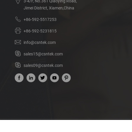
3-4/F, No.361 Qiaoying Road,
Jimei District, Xiamen,China
+86-592-5517253
+86-592-5231815
info@csntek.com
sales15@csntek.com
sales09@csntek.com
Acerca de nosotros