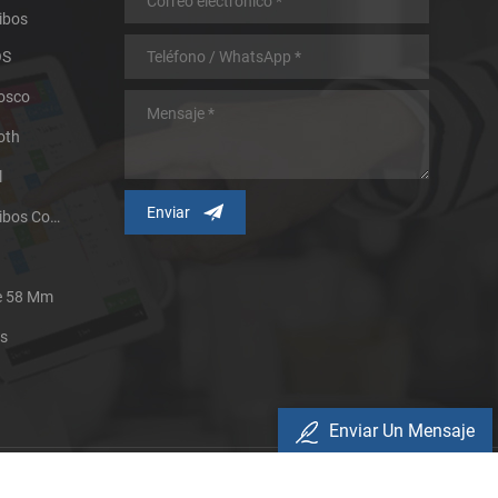
ibos
OS
iosco
oth
l
Impresora Térmica De Recibos Con Micropanel.
De 58 Mm
es
Enviar Un Mensaje
Política De Privacidad