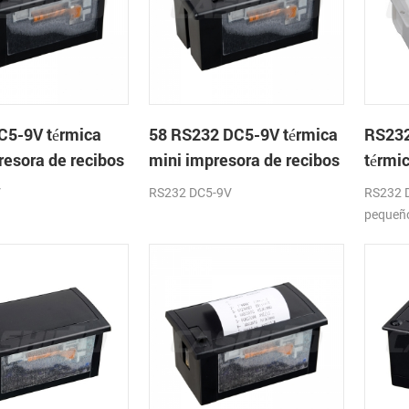
C5-9V térmica
58 RS232 DC5-9V térmica
RS23
resora de recibos
mini impresora de recibos
térmic
módulo
impre
V
RS232 DC5-9V
RS232 
pequeño