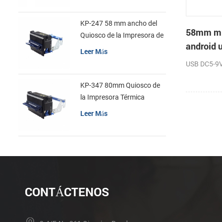
KP-247 58 mm ancho del
58mm min
Quiosco de la Impresora de
android 
recibos
Leer Más
recibos
USB DC5-9V 
KP-347 80mm Quiosco de
la Impresora Térmica
Leer Más
CONTÁCTENOS