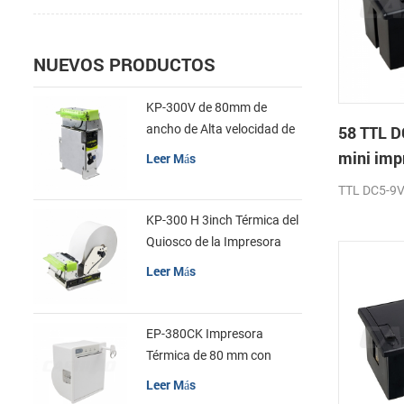
NUEVOS PRODUCTOS
KP-300V de 80mm de
ancho de Alta velocidad de
58 TTL D
la Impresora Térmica del
mini imp
Leer Más
Quiosco
TTL DC5-9
KP-300 H 3inch Térmica del
Quiosco de la Impresora
Módulo de
Leer Más
EP-380CK Impresora
Térmica de 80 mm con
Bloqueo de la Tapa
Leer Más