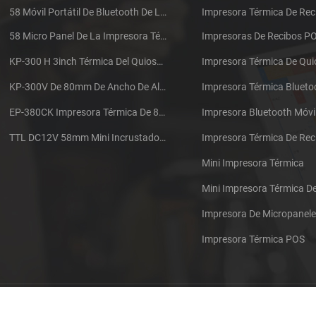
58 Móvil Portátil De Bluetooth De La Impresora Térmica De PTP-II
Impresora Térmica De Rec
58 Micro Panel De La Impresora Térmica De Recibos CSN-A1
Impresoras De Recibos P
KP-300 H 3inch Térmica Del Quiosco De La Impresora Módulo De
Impresora Térmica De Qu
KP-300V De 80mm De Ancho De Alta Velocidad De La Impresora Térmica Del Quiosco
Impresora Térmica Blueto
EP-380CK Impresora Térmica De 80 Mm Con Bloqueo De La Tapa
Impresora Bluetooth Móvi
TTL DC12V 58mm Mini Incrustado Taxi De La Impresora Térmica De Recibos
Mini Impresora Térmica
Mini Impresora Térmica 
Impresora De Micropanel
Impresora Térmica POS
Póngase en contacto con nosotros
Sitemap
XML
Blog