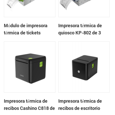
Módulo de impresora
Impresora térmica de
térmica de tickets
quiosco KP-802 de 3
integrado KP-803 de 80
pulgadas con cortador
mm para quiosco de
automático de tickets
juegos
integrado para quioscos
de apuestas
Impresora térmica de
Impresora térmica de
recibos Cashino C818 de
recibos de escritorio