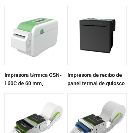
mm Impresora de
en la nube de escritorio
pulseras de escritorio
Impresora de etiquetas
Impresora térmica CSN-
Impresora de recibo de
L60C de 60 mm,
panel termal de quiosco
impresora de pulsera de
EP-385C 80 mm con
escritorio, impresora de
cortador automático
etiquetas con cortador