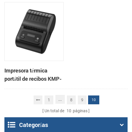
3 pulgadas, de alta
CSN-806 de 80 mm para
velocidad, para
punto de venta
sistemas POS y comida
para llevar.
Impresora térmica
portátil de recibos KMP-
200 de 58 mm con
Bluetooth y Android
...
1
8
9
10
Un total de
10
páginas
Categorías