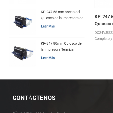
KP-247 58 mm ancho del
KP-247 
Quiosco de la Impresora de
Quiosco 
recibos
Leer Más
de recib
DC24V,RS23
Completo y 
KP-347 80mm Quiosco de
la Impresora Térmica
Leer Más
CONTÁCTENOS