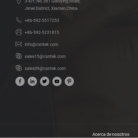
3-4/F, No.361 Qiaoying Road,
Jimei District, Xiamen,China
+86-592-5517253
+86-592-5231815
info@csntek.com
sales15@csntek.com
sales09@csntek.com
Acerca de nosotros