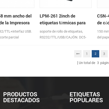
58 mm ancho del
LPM-261 2inch de
CSN-4
de la Impresora
etiquetas térmicas para
de cód
os
montaje en panel de
Impre
2/TTL+interfaz USB.
soporte de rollo de etiquetas,
150 mm
impresoras de apoyo de la
corte parcial
RS232/TTL/USB/CAJÓN. DC5-
del pape
caja de efectivo
9V/12V
1
3
2
Un total de
3
págin
PRODUCTOS
ETIQUETAS
DESTACADOS
POPULARES