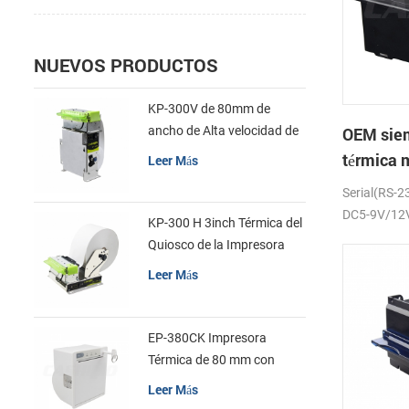
NUEVOS PRODUCTOS
KP-300V de 80mm de
ancho de Alta velocidad de
OEM sie
la Impresora Térmica del
térmica m
Leer Más
Quiosco
impresor
Serial(RS-2
RS232 T
DC5-9V/12V 
KP-300 H 3inch Térmica del
Quiosco de la Impresora
Módulo de
Leer Más
EP-380CK Impresora
Térmica de 80 mm con
Bloqueo de la Tapa
Leer Más