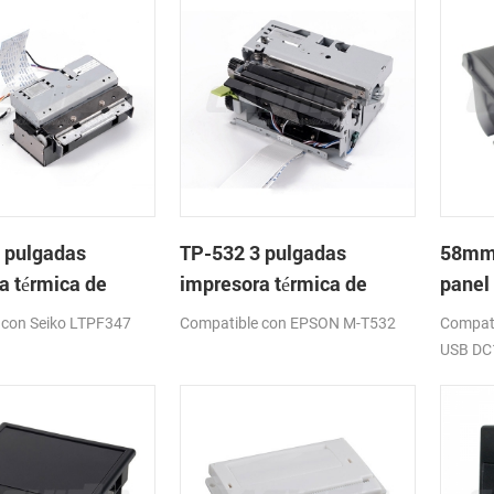
 pulgadas
TP-532 3 pulgadas
58mm 
a térmica de
impresora térmica de
panel
on cortador
cabeza con cortador
impre
 con Seiko LTPF347
Compatible con EPSON M-T532
Compat
co
automático
USB DC