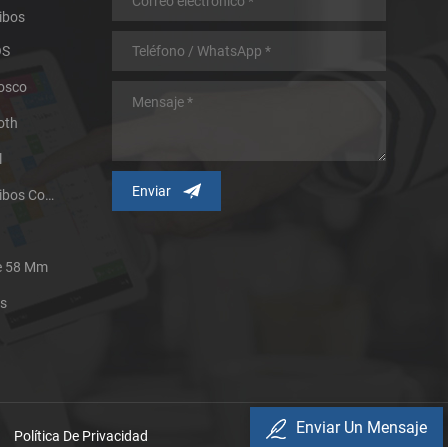
ibos
OS
iosco
oth
l
Impresora Térmica De Recibos Con Micropanel.
De 58 Mm
es
Enviar Un Mensaje
Política De Privacidad