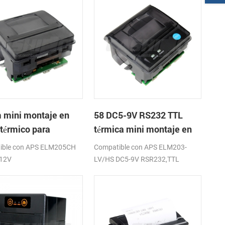
mini montaje en
58 DC5-9V RS232 TTL
 térmico para
térmica mini montaje en
sora usb
panel de la impresora de
ible con APS ELM205CH
Compatible con APS ELM203-
recibos
12V
LV/HS DC5-9V RSR232,TTL