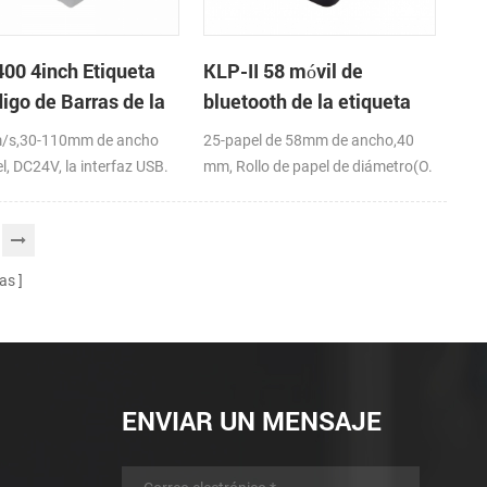
00 4inch Etiqueta
KLP-II 58 móvil de
igo de Barras de la
bluetooth de la etiqueta
sora
de la impresora
/s,30-110mm de ancho
25-papel de 58mm de ancho,40
l, DC24V, la interfaz USB.
mm, Rollo de papel de diámetro(O.
D),USB+Bluetooth,K-Etiqueta de la
APLICACIÓN
as
ENVIAR UN MENSAJE