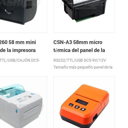
60 58 mm mini
CSN-A3 58mm micro
 de la impresora
térmica del panel de la
a de recibos de
impresora
TTL/USB/CAJÓN DC5-
RS232/TTL/USB DC5-9V/12V
de la caja de
Tamaño más pequeño panel de la
vo
impresora