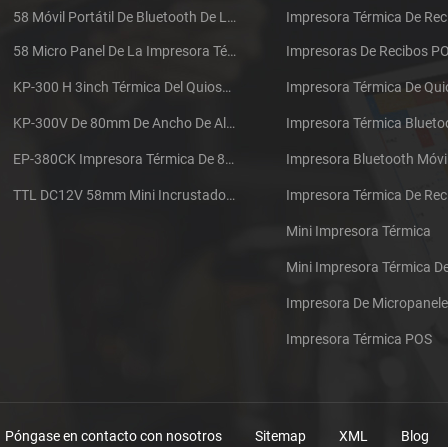
58 Móvil Portátil De Bluetooth De La Impresora Térmica De PTP-II
Impresora Térmica De Rec
58 Micro Panel De La Impresora Térmica De Recibos CSN-A1
Impresoras De Recibos P
KP-300 H 3inch Térmica Del Quiosco De La Impresora Módulo De
Impresora Térmica De Qu
KP-300V De 80mm De Ancho De Alta Velocidad De La Impresora Térmica Del Quiosco
Impresora Térmica Blueto
EP-380CK Impresora Térmica De 80 Mm Con Bloqueo De La Tapa
Impresora Bluetooth Móvi
TTL DC12V 58mm Mini Incrustado Taxi De La Impresora Térmica De Recibos
Mini Impresora Térmica
Mini Impresora Térmica 
Impresora De Micropanel
Impresora Térmica POS
Póngase en contacto con nosotros
Sitemap
XML
Blog