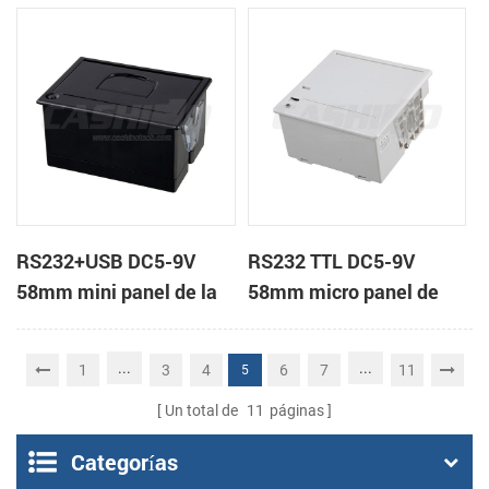
impresora de recibos
impresora térmica de
recibos
RS232+USB DC5-9V
RS232 TTL DC5-9V
58mm mini panel de la
58mm micro panel de
impresora térmica de
montaje de la impresora
recibos
térmica de recibos de la
...
...
1
3
4
6
7
11
5
máquina
Un total de
11
páginas
Categorías