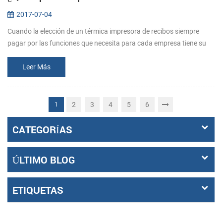
2017-07-04
Cuando la elección de un térmica impresora de recibos siempre
pagar por las funciones que necesita para cada empresa tiene su
medida . Así que antes de comprar, dejar claro que lo que los
requisitos s...
Leer Más
2
3
4
5
6
1
CATEGORÍAS
ÚLTIMO BLOG
ETIQUETAS