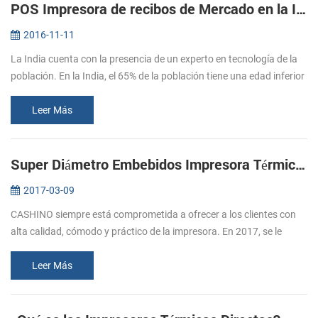
POS Impresora de recibos de Mercado en la India
2016-11-11
La India cuenta con la presencia de un experto en tecnología de la
población. En la India, el 65% de la población tiene una edad inferior
a los 35 años, y el 47% está por debajo de los 20 años de edad...
Leer Más
Super Diámetro Embebidos Impresora Térmica De Apoyo De La Caja De Efectivo
2017-03-09
CASHINO siempre está comprometida a ofrecer a los clientes con
alta calidad, cómodo y práctico de la impresora. En 2017, se le
siguió el lanzamiento de varias impresoras, por favor, preste
atención a ...
Leer Más