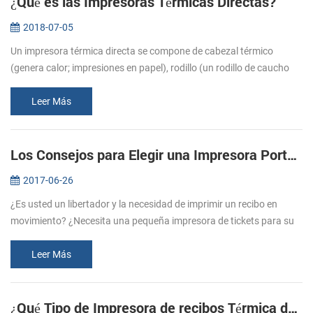
¿Qué es las Impresoras Térmicas Directas?
2018-07-05
Un impresora térmica directa se compone de cabezal térmico
(genera calor; impresiones en papel), rodillo (un rodillo de caucho
que se alimentan de papel), el resorte (se aplica presión en el
cabezal t...
Leer Más
Los Consejos para Elegir una Impresora Portátil de recibos
2017-06-26
¿Es usted un libertador y la necesidad de imprimir un recibo en
movimiento? ¿Necesita una pequeña impresora de tickets para su
negocio y el de la tienda? Impresoras portátiles de recibos son
ideales p...
Leer Más
¿Qué Tipo de Impresora de recibos Térmica debo Comprar?