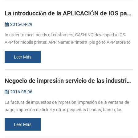
La introducción de la APLICACIÓN de IOS para móviles, impresoras
2016-04-29
In order to meet needs of customers, CASHINO developed a IOS
APP for mobile printer. APP Name: iPrinterX, pls go to APP store to
download. APP Operations Guide: 1.Download APP from APP
store. 2.Click ...
Leer Más
Negocio de impresión servicio de las industrias de mayor Alcista de la demanda de impresora de recibos
2016-05-06
La factura de impuestos de impresión, impresión de la ventana de
pago, impresión de ticket y otras pequeñas tiendas, banco, los
impuestos, el cuidado de la salud a la alimentación, logística y otras
i...
Leer Más