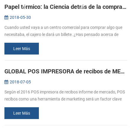
Papel térmico: la Ciencia detrás de la compra de entradas
2018-05-30
Cuando usted vaya a un centro comercial para comprar algo que
necesitaba, el cajero le dará un billete. ¿Has pensado acerca de
cómo estos billetes imprimir? Normalmente nos referimos a la
impresión, e...
Leer Más
GLOBAL POS IMPRESORA de recibos de MERCADO durante previsión 2016-2020
2018-07-05
Según el 2016 POS impresora de recibos informe de mercado, POS
recibos como una herramienta de marketing será un factor clave
para el crecimiento del mercado. El comercio minorista y la
hostelería sec...
Leer Más