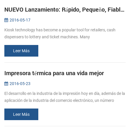
NUEVO Lanzamiento: Rápido, Pequeño, Fiable Impresoras de Kiosco KP-220
2016-05-17
Kiosk technology has become a popular tool for retailers, cash
dispensers to lottery and ticket machines. Many
telecommunications providers and other organizations that hope to
make their customers’ e...
Leer Más
Impresora térmica para una vida mejor
2016-05-23
El desarrollo en la industria de la impresión hoy en día, además de la
aplicación de la industria del comercio electrónico, un número
creciente de papel de la impresora se trasladó en restaurantes, su...
Leer Más