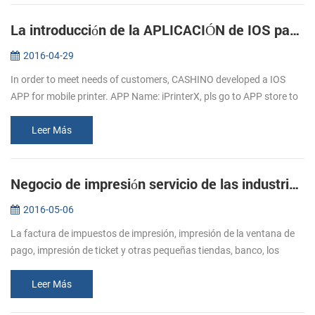
La introducción de la APLICACIÓN de IOS para móviles, impresoras
2016-04-29
In order to meet needs of customers, CASHINO developed a IOS
APP for mobile printer. APP Name: iPrinterX, pls go to APP store to
download. APP Operations Guide: 1.Download APP from APP
store. 2.Click ...
Leer Más
Negocio de impresión servicio de las industrias de mayor Alcista de la demanda de impresora de recibos
2016-05-06
La factura de impuestos de impresión, impresión de la ventana de
pago, impresión de ticket y otras pequeñas tiendas, banco, los
impuestos, el cuidado de la salud a la alimentación, logística y otras
i...
Leer Más