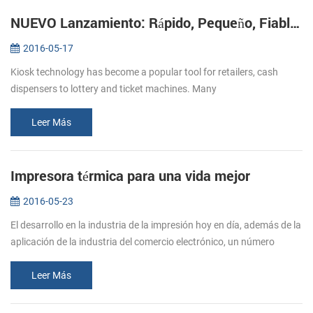
NUEVO Lanzamiento: Rápido, Pequeño, Fiable Impresoras de Kiosco KP-220
2016-05-17
Kiosk technology has become a popular tool for retailers, cash
dispensers to lottery and ticket machines. Many
telecommunications providers and other organizations that hope to
make their customers’ e...
Leer Más
Impresora térmica para una vida mejor
2016-05-23
El desarrollo en la industria de la impresión hoy en día, además de la
aplicación de la industria del comercio electrónico, un número
creciente de papel de la impresora se trasladó en restaurantes, su...
Leer Más