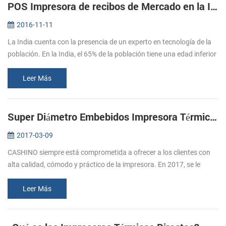
POS Impresora de recibos de Mercado en la India
2016-11-11
La India cuenta con la presencia de un experto en tecnología de la
población. En la India, el 65% de la población tiene una edad inferior
a los 35 años, y el 47% está por debajo de los 20 años de edad...
Leer Más
Super Diámetro Embebidos Impresora Térmica De Apoyo De La Caja De Efectivo
2017-03-09
CASHINO siempre está comprometida a ofrecer a los clientes con
alta calidad, cómodo y práctico de la impresora. En 2017, se le
siguió el lanzamiento de varias impresoras, por favor, preste
atención a ...
Leer Más