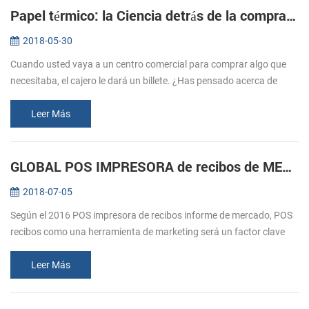
Papel térmico: la Ciencia detrás de la compra de entradas
2018-05-30
Cuando usted vaya a un centro comercial para comprar algo que
necesitaba, el cajero le dará un billete. ¿Has pensado acerca de
cómo estos billetes imprimir? Normalmente nos referimos a la
impresión, e...
Leer Más
GLOBAL POS IMPRESORA de recibos de MERCADO durante previsión 2016-2020
2018-07-05
Según el 2016 POS impresora de recibos informe de mercado, POS
recibos como una herramienta de marketing será un factor clave
para el crecimiento del mercado. El comercio minorista y la
hostelería sec...
Leer Más