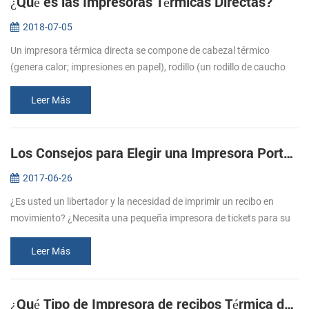
¿Qué es las Impresoras Térmicas Directas?
2018-07-05
Un impresora térmica directa se compone de cabezal térmico
(genera calor; impresiones en papel), rodillo (un rodillo de caucho
que se alimentan de papel), el resorte (se aplica presión en el
cabezal t...
Leer Más
Los Consejos para Elegir una Impresora Portátil de recibos
2017-06-26
¿Es usted un libertador y la necesidad de imprimir un recibo en
movimiento? ¿Necesita una pequeña impresora de tickets para su
negocio y el de la tienda? Impresoras portátiles de recibos son
ideales p...
Leer Más
¿Qué Tipo de Impresora de recibos Térmica debo Comprar?