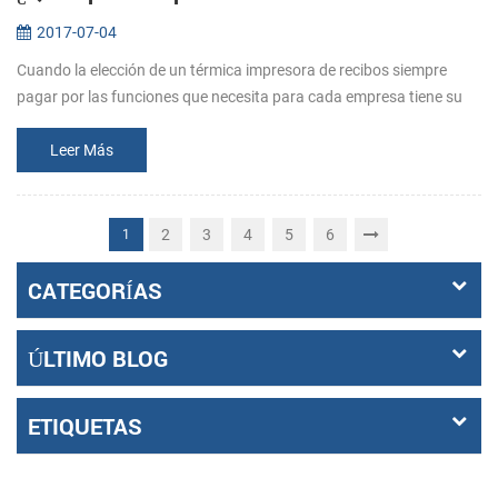
2017-07-04
Cuando la elección de un térmica impresora de recibos siempre
pagar por las funciones que necesita para cada empresa tiene su
medida . Así que antes de comprar, dejar claro que lo que los
requisitos s...
Leer Más
2
3
4
5
6
1
CATEGORÍAS
ÚLTIMO BLOG
ETIQUETAS