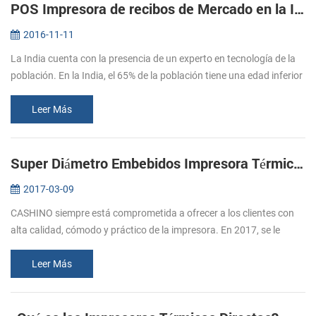
POS Impresora de recibos de Mercado en la India
2016-11-11
La India cuenta con la presencia de un experto en tecnología de la
población. En la India, el 65% de la población tiene una edad inferior
a los 35 años, y el 47% está por debajo de los 20 años de edad...
Leer Más
Super Diámetro Embebidos Impresora Térmica De Apoyo De La Caja De Efectivo
2017-03-09
CASHINO siempre está comprometida a ofrecer a los clientes con
alta calidad, cómodo y práctico de la impresora. En 2017, se le
siguió el lanzamiento de varias impresoras, por favor, preste
atención a ...
Leer Más