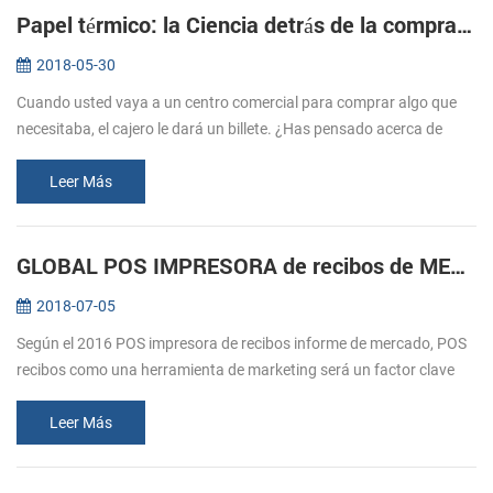
Papel térmico: la Ciencia detrás de la compra de entradas
2018-05-30
Cuando usted vaya a un centro comercial para comprar algo que
necesitaba, el cajero le dará un billete. ¿Has pensado acerca de
cómo estos billetes imprimir? Normalmente nos referimos a la
impresión, e...
Leer Más
GLOBAL POS IMPRESORA de recibos de MERCADO durante previsión 2016-2020
2018-07-05
Según el 2016 POS impresora de recibos informe de mercado, POS
recibos como una herramienta de marketing será un factor clave
para el crecimiento del mercado. El comercio minorista y la
hostelería sec...
Leer Más