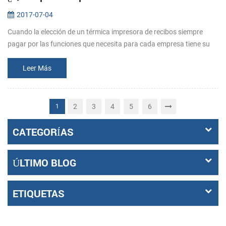
2017-07-04
Cuando la elección de un térmica impresora de recibos siempre
pagar por las funciones que necesita para cada empresa tiene su
medida . Así que antes de comprar, dejar claro que lo que los
requisitos s...
Leer Más
2
3
4
5
6
1
CATEGORÍAS
ÚLTIMO BLOG
ETIQUETAS