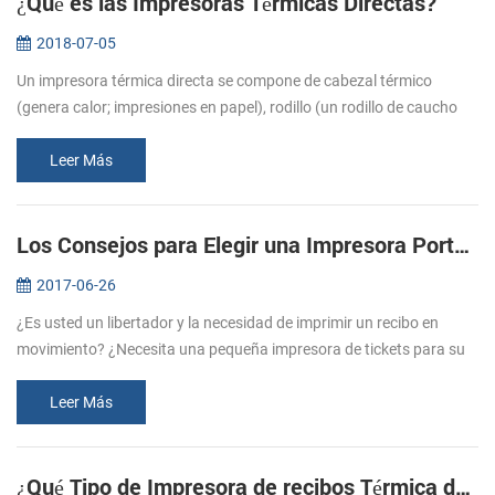
¿Qué es las Impresoras Térmicas Directas?
2018-07-05
Un impresora térmica directa se compone de cabezal térmico
(genera calor; impresiones en papel), rodillo (un rodillo de caucho
que se alimentan de papel), el resorte (se aplica presión en el
cabezal t...
Leer Más
Los Consejos para Elegir una Impresora Portátil de recibos
2017-06-26
¿Es usted un libertador y la necesidad de imprimir un recibo en
movimiento? ¿Necesita una pequeña impresora de tickets para su
negocio y el de la tienda? Impresoras portátiles de recibos son
ideales p...
Leer Más
¿Qué Tipo de Impresora de recibos Térmica debo Comprar?