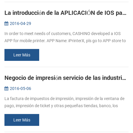
La introducción de la APLICACIÓN de IOS para móviles, impresoras
2016-04-29
In order to meet needs of customers, CASHINO developed a IOS
APP for mobile printer. APP Name: iPrinterX, pls go to APP store to
download. APP Operations Guide: 1.Download APP from APP
store. 2.Click ...
Leer Más
Negocio de impresión servicio de las industrias de mayor Alcista de la demanda de impresora de recibos
2016-05-06
La factura de impuestos de impresión, impresión de la ventana de
pago, impresión de ticket y otras pequeñas tiendas, banco, los
impuestos, el cuidado de la salud a la alimentación, logística y otras
i...
Leer Más