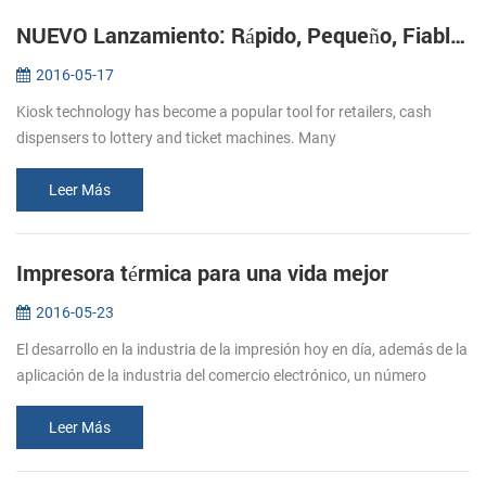
NUEVO Lanzamiento: Rápido, Pequeño, Fiable Impresoras de Kiosco KP-220
2016-05-17
Kiosk technology has become a popular tool for retailers, cash
dispensers to lottery and ticket machines. Many
telecommunications providers and other organizations that hope to
make their customers’ e...
Leer Más
Impresora térmica para una vida mejor
2016-05-23
El desarrollo en la industria de la impresión hoy en día, además de la
aplicación de la industria del comercio electrónico, un número
creciente de papel de la impresora se trasladó en restaurantes, su...
Leer Más