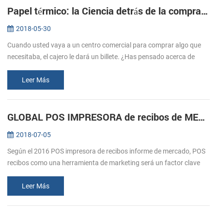
Papel térmico: la Ciencia detrás de la compra de entradas
2018-05-30
Cuando usted vaya a un centro comercial para comprar algo que
necesitaba, el cajero le dará un billete. ¿Has pensado acerca de
cómo estos billetes imprimir? Normalmente nos referimos a la
impresión, e...
Leer Más
GLOBAL POS IMPRESORA de recibos de MERCADO durante previsión 2016-2020
2018-07-05
Según el 2016 POS impresora de recibos informe de mercado, POS
recibos como una herramienta de marketing será un factor clave
para el crecimiento del mercado. El comercio minorista y la
hostelería sec...
Leer Más