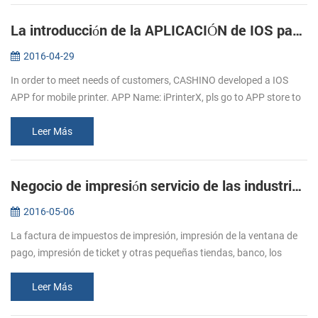
La introducción de la APLICACIÓN de IOS para móviles, impresoras
2016-04-29
In order to meet needs of customers, CASHINO developed a IOS
APP for mobile printer. APP Name: iPrinterX, pls go to APP store to
download. APP Operations Guide: 1.Download APP from APP
store. 2.Click ...
Leer Más
Negocio de impresión servicio de las industrias de mayor Alcista de la demanda de impresora de recibos
2016-05-06
La factura de impuestos de impresión, impresión de la ventana de
pago, impresión de ticket y otras pequeñas tiendas, banco, los
impuestos, el cuidado de la salud a la alimentación, logística y otras
i...
Leer Más