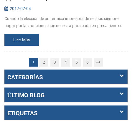
2017-07-04
Cuando la elección de un térmica impresora de recibos siempre
pagar por las funciones que necesita para cada empresa tiene su
medida . Así que antes de comprar, dejar claro que lo que los
requisitos s...
Leer Más
2
3
4
5
6
1
CATEGORÍAS
ÚLTIMO BLOG
ETIQUETAS