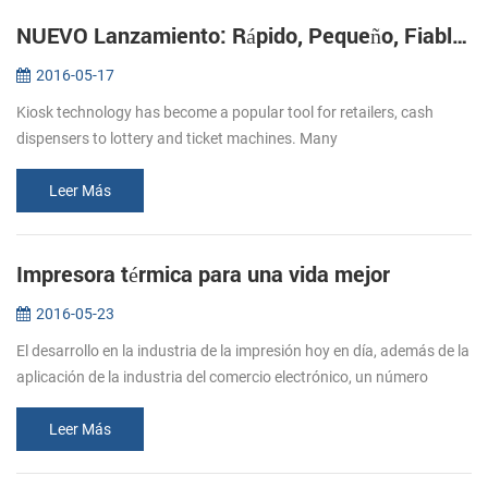
NUEVO Lanzamiento: Rápido, Pequeño, Fiable Impresoras de Kiosco KP-220
2016-05-17
Kiosk technology has become a popular tool for retailers, cash
dispensers to lottery and ticket machines. Many
telecommunications providers and other organizations that hope to
make their customers’ e...
Leer Más
Impresora térmica para una vida mejor
2016-05-23
El desarrollo en la industria de la impresión hoy en día, además de la
aplicación de la industria del comercio electrónico, un número
creciente de papel de la impresora se trasladó en restaurantes, su...
Leer Más