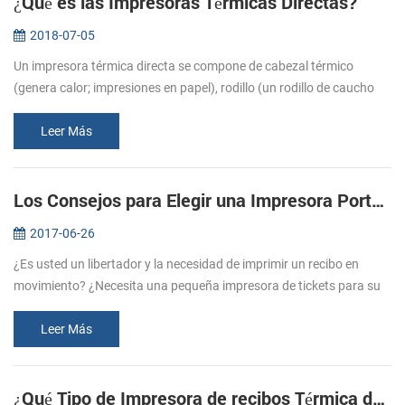
¿Qué es las Impresoras Térmicas Directas?
2018-07-05
Un impresora térmica directa se compone de cabezal térmico
(genera calor; impresiones en papel), rodillo (un rodillo de caucho
que se alimentan de papel), el resorte (se aplica presión en el
cabezal t...
Leer Más
Los Consejos para Elegir una Impresora Portátil de recibos
2017-06-26
¿Es usted un libertador y la necesidad de imprimir un recibo en
movimiento? ¿Necesita una pequeña impresora de tickets para su
negocio y el de la tienda? Impresoras portátiles de recibos son
ideales p...
Leer Más
¿Qué Tipo de Impresora de recibos Térmica debo Comprar?