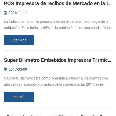
POS Impresora de recibos de Mercado en la India
2016-11-11
La India cuenta con la presencia de un experto en tecnología de la
población. En la India, el 65% de la población tiene una edad inferior
a los 35 años, y el 47% está por debajo de los 20 años de edad...
Leer Más
Super Diámetro Embebidos Impresora Térmica De Apoyo De La Caja De Efectivo
2017-03-09
CASHINO siempre está comprometida a ofrecer a los clientes con
alta calidad, cómodo y práctico de la impresora. En 2017, se le
siguió el lanzamiento de varias impresoras, por favor, preste
atención a ...
Leer Más