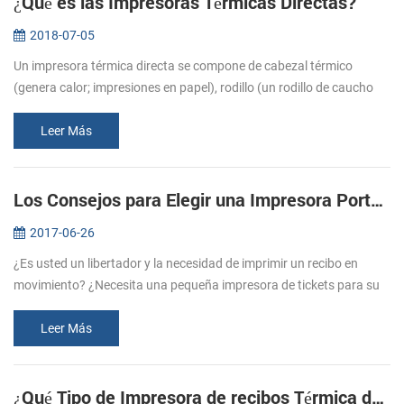
¿Qué es las Impresoras Térmicas Directas?
2018-07-05
Un impresora térmica directa se compone de cabezal térmico
(genera calor; impresiones en papel), rodillo (un rodillo de caucho
que se alimentan de papel), el resorte (se aplica presión en el
cabezal t...
Leer Más
Los Consejos para Elegir una Impresora Portátil de recibos
2017-06-26
¿Es usted un libertador y la necesidad de imprimir un recibo en
movimiento? ¿Necesita una pequeña impresora de tickets para su
negocio y el de la tienda? Impresoras portátiles de recibos son
ideales p...
Leer Más
¿Qué Tipo de Impresora de recibos Térmica debo Comprar?