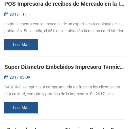
POS Impresora de recibos de Mercado en la India
2016-11-11
La India cuenta con la presencia de un experto en tecnología de la
población. En la India, el 65% de la población tiene una edad inferior
a los 35 años, y el 47% está por debajo de los 20 años de edad...
Leer Más
Super Diámetro Embebidos Impresora Térmica De Apoyo De La Caja De Efectivo
2017-03-09
CASHINO siempre está comprometida a ofrecer a los clientes con
alta calidad, cómodo y práctico de la impresora. En 2017, se le
siguió el lanzamiento de varias impresoras, por favor, preste
atención a ...
Leer Más