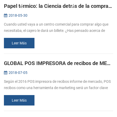
Papel térmico: la Ciencia detrás de la compra de entradas
2018-05-30
Cuando usted vaya a un centro comercial para comprar algo que
necesitaba, el cajero le dará un billete. ¿Has pensado acerca de
cómo estos billetes imprimir? Normalmente nos referimos a la
impresión, e...
Leer Más
GLOBAL POS IMPRESORA de recibos de MERCADO durante previsión 2016-2020
2018-07-05
Según el 2016 POS impresora de recibos informe de mercado, POS
recibos como una herramienta de marketing será un factor clave
para el crecimiento del mercado. El comercio minorista y la
hostelería sec...
Leer Más