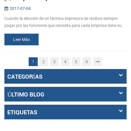
2017-07-04
Cuando la elección de un térmica impresora de recibos siempre
pagar por las funciones que necesita para cada empresa tiene su
medida . Así que antes de comprar, dejar claro que lo que los
requisitos s...
Leer Más
2
3
4
5
6
1
CATEGORÍAS
ÚLTIMO BLOG
ETIQUETAS