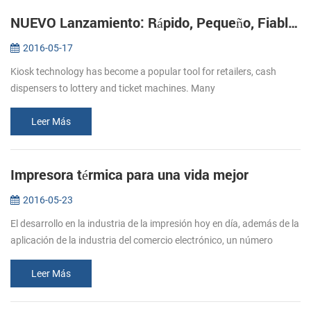
NUEVO Lanzamiento: Rápido, Pequeño, Fiable Impresoras de Kiosco KP-220
2016-05-17
Kiosk technology has become a popular tool for retailers, cash
dispensers to lottery and ticket machines. Many
telecommunications providers and other organizations that hope to
make their customers’ e...
Leer Más
Impresora térmica para una vida mejor
2016-05-23
El desarrollo en la industria de la impresión hoy en día, además de la
aplicación de la industria del comercio electrónico, un número
creciente de papel de la impresora se trasladó en restaurantes, su...
Leer Más