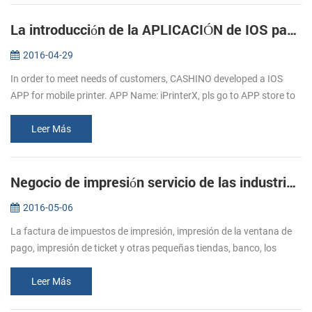
La introducción de la APLICACIÓN de IOS para móviles, impresoras
2016-04-29
In order to meet needs of customers, CASHINO developed a IOS
APP for mobile printer. APP Name: iPrinterX, pls go to APP store to
download. APP Operations Guide: 1.Download APP from APP
store. 2.Click ...
Leer Más
Negocio de impresión servicio de las industrias de mayor Alcista de la demanda de impresora de recibos
2016-05-06
La factura de impuestos de impresión, impresión de la ventana de
pago, impresión de ticket y otras pequeñas tiendas, banco, los
impuestos, el cuidado de la salud a la alimentación, logística y otras
i...
Leer Más