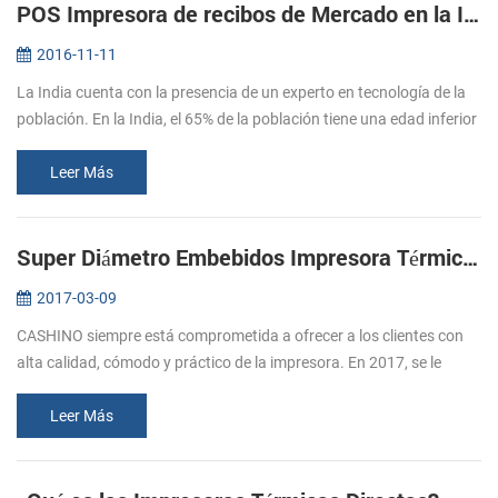
POS Impresora de recibos de Mercado en la India
2016-11-11
La India cuenta con la presencia de un experto en tecnología de la
población. En la India, el 65% de la población tiene una edad inferior
a los 35 años, y el 47% está por debajo de los 20 años de edad...
Leer Más
Super Diámetro Embebidos Impresora Térmica De Apoyo De La Caja De Efectivo
2017-03-09
CASHINO siempre está comprometida a ofrecer a los clientes con
alta calidad, cómodo y práctico de la impresora. En 2017, se le
siguió el lanzamiento de varias impresoras, por favor, preste
atención a ...
Leer Más