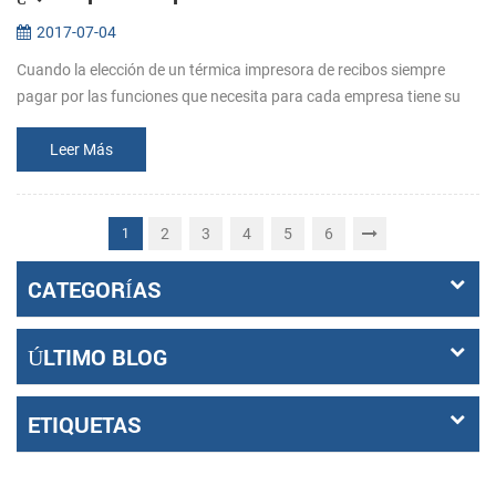
2017-07-04
Cuando la elección de un térmica impresora de recibos siempre
pagar por las funciones que necesita para cada empresa tiene su
medida . Así que antes de comprar, dejar claro que lo que los
requisitos s...
Leer Más
2
3
4
5
6
1
CATEGORÍAS
ÚLTIMO BLOG
ETIQUETAS