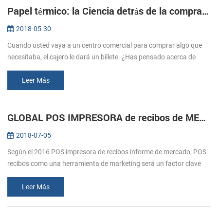
Papel térmico: la Ciencia detrás de la compra de entradas
2018-05-30
Cuando usted vaya a un centro comercial para comprar algo que
necesitaba, el cajero le dará un billete. ¿Has pensado acerca de
cómo estos billetes imprimir? Normalmente nos referimos a la
impresión, e...
Leer Más
GLOBAL POS IMPRESORA de recibos de MERCADO durante previsión 2016-2020
2018-07-05
Según el 2016 POS impresora de recibos informe de mercado, POS
recibos como una herramienta de marketing será un factor clave
para el crecimiento del mercado. El comercio minorista y la
hostelería sec...
Leer Más