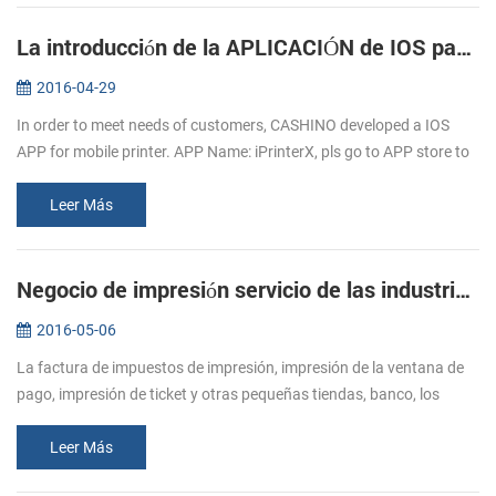
La introducción de la APLICACIÓN de IOS para móviles, impresoras
2016-04-29
In order to meet needs of customers, CASHINO developed a IOS
APP for mobile printer. APP Name: iPrinterX, pls go to APP store to
download. APP Operations Guide: 1.Download APP from APP
store. 2.Click ...
Leer Más
Negocio de impresión servicio de las industrias de mayor Alcista de la demanda de impresora de recibos
2016-05-06
La factura de impuestos de impresión, impresión de la ventana de
pago, impresión de ticket y otras pequeñas tiendas, banco, los
impuestos, el cuidado de la salud a la alimentación, logística y otras
i...
Leer Más