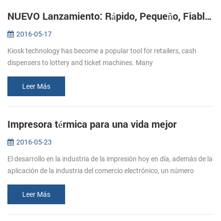
NUEVO Lanzamiento: Rápido, Pequeño, Fiable Impresoras de Kiosco KP-220
2016-05-17
Kiosk technology has become a popular tool for retailers, cash
dispensers to lottery and ticket machines. Many
telecommunications providers and other organizations that hope to
make their customers’ e...
Leer Más
Impresora térmica para una vida mejor
2016-05-23
El desarrollo en la industria de la impresión hoy en día, además de la
aplicación de la industria del comercio electrónico, un número
creciente de papel de la impresora se trasladó en restaurantes, su...
Leer Más