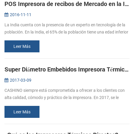
POS Impresora de recibos de Mercado en la India
2016-11-11
La India cuenta con la presencia de un experto en tecnología de la
población. En la India, el 65% de la población tiene una edad inferior
a los 35 años, y el 47% está por debajo de los 20 años de edad...
Leer Más
Super Diámetro Embebidos Impresora Térmica De Apoyo De La Caja De Efectivo
2017-03-09
CASHINO siempre está comprometida a ofrecer a los clientes con
alta calidad, cómodo y práctico de la impresora. En 2017, se le
siguió el lanzamiento de varias impresoras, por favor, preste
atención a ...
Leer Más