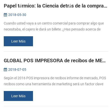
Papel térmico: la Ciencia detrás de la compra de entradas
2018-05-30
Cuando usted vaya a un centro comercial para comprar algo que
necesitaba, el cajero le dará un billete. ¿Has pensado acerca de
cómo estos billetes imprimir? Normalmente nos referimos a la
impresión, e...
Leer Más
GLOBAL POS IMPRESORA de recibos de MERCADO durante previsión 2016-2020
2018-07-05
Según el 2016 POS impresora de recibos informe de mercado, POS
recibos como una herramienta de marketing será un factor clave
para el crecimiento del mercado. El comercio minorista y la
hostelería sec...
Leer Más