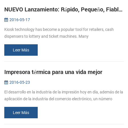
NUEVO Lanzamiento: Rápido, Pequeño, Fiable Impresoras de Kiosco KP-220
2016-05-17
Kiosk technology has become a popular tool for retailers, cash
dispensers to lottery and ticket machines. Many
telecommunications providers and other organizations that hope to
make their customers’ e...
Leer Más
Impresora térmica para una vida mejor
2016-05-23
El desarrollo en la industria de la impresión hoy en día, además de la
aplicación de la industria del comercio electrónico, un número
creciente de papel de la impresora se trasladó en restaurantes, su...
Leer Más