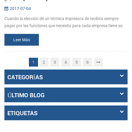
2017-07-04
Cuando la elección de un térmica impresora de recibos siempre
pagar por las funciones que necesita para cada empresa tiene su
medida . Así que antes de comprar, dejar claro que lo que los
requisitos s...
Leer Más
2
3
4
5
6
1
CATEGORÍAS
ÚLTIMO BLOG
ETIQUETAS