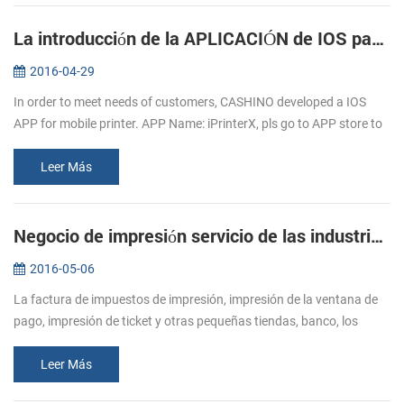
La introducción de la APLICACIÓN de IOS para móviles, impresoras
2016-04-29
In order to meet needs of customers, CASHINO developed a IOS
APP for mobile printer. APP Name: iPrinterX, pls go to APP store to
download. APP Operations Guide: 1.Download APP from APP
store. 2.Click ...
Leer Más
Negocio de impresión servicio de las industrias de mayor Alcista de la demanda de impresora de recibos
2016-05-06
La factura de impuestos de impresión, impresión de la ventana de
pago, impresión de ticket y otras pequeñas tiendas, banco, los
impuestos, el cuidado de la salud a la alimentación, logística y otras
i...
Leer Más