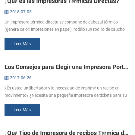
¿Qué es las Impresoras Térmicas Directas?
2018-07-05
Un impresora térmica directa se compone de cabezal térmico
(genera calor; impresiones en papel), rodillo (un rodillo de caucho
que se alimentan de papel), el resorte (se aplica presión en el
cabezal t...
Leer Más
Los Consejos para Elegir una Impresora Portátil de recibos
2017-06-26
¿Es usted un libertador y la necesidad de imprimir un recibo en
movimiento? ¿Necesita una pequeña impresora de tickets para su
negocio y el de la tienda? Impresoras portátiles de recibos son
ideales p...
Leer Más
¿Qué Tipo de Impresora de recibos Térmica debo Comprar?