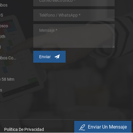
ibos
OS
iosco
oth
l
Impresora Térmica De Recibos Con Micropanel.
De 58 Mm
es
Enviar Un Mensaje
Política De Privacidad