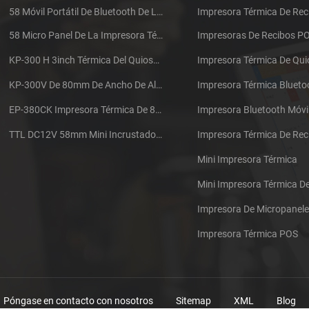
58 Móvil Portátil De Bluetooth De La Impresora Térmica De PTP-II
Impresora Térmica De Rec
58 Micro Panel De La Impresora Térmica De Recibos CSN-A1
Impresoras De Recibos P
KP-300 H 3inch Térmica Del Quiosco De La Impresora Módulo De
Impresora Térmica De Qu
KP-300V De 80mm De Ancho De Alta Velocidad De La Impresora Térmica Del Quiosco
Impresora Térmica Blueto
EP-380CK Impresora Térmica De 80 Mm Con Bloqueo De La Tapa
Impresora Bluetooth Móvi
TTL DC12V 58mm Mini Incrustado Taxi De La Impresora Térmica De Recibos
Mini Impresora Térmica
Mini Impresora Térmica 
Impresora De Micropanel
Impresora Térmica POS
Póngase en contacto con nosotros
Sitemap
XML
Blog