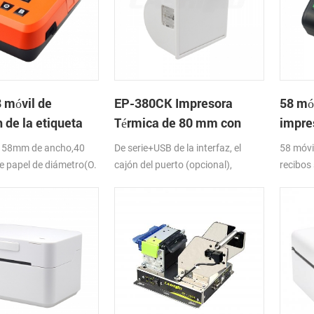
8 móvil de
EP-380CK Impresora
58 mó
 de la etiqueta
Térmica de 80 mm con
impre
presora
Bloqueo de la Tapa
térmi
e 58mm de ancho,40
De serie+USB de la interfaz, el
58 móvi
e papel de diámetro(O.
cajón del puerto (opcional),
recibos
tooth,K-Etiqueta de la
DC24V/12V-24VDC, Completo y
RS232,B
N
corte parcial
interfa