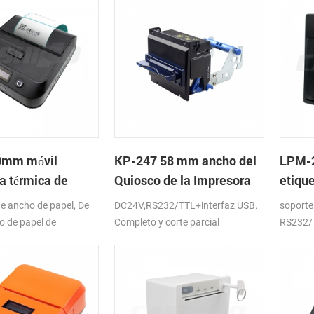
0mm móvil
KP-247 58 mm ancho del
LPM-2
a térmica de
Quiosco de la Impresora
etiqu
s
de recibos
monta
e ancho de papel, De
DC24V,RS232/TTL+interfaz USB.
soporte 
impre
o de papel de
Completo y corte parcial
RS232/
caja d
 D),USB+Bluetooth,K-
9V/12V
e la APLICACIÓN