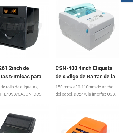
61 2inch de
CSN-400 4inch Etiqueta
etas térmicas para
de código de Barras de la
je en panel de
Impresora
de rollo de etiquetas,
150 mm/s,30-110mm de ancho
soras de apoyo de la
TTL/USB/CAJÓN. DC5-
del papel, DC24V, la interfaz USB.
e efectivo