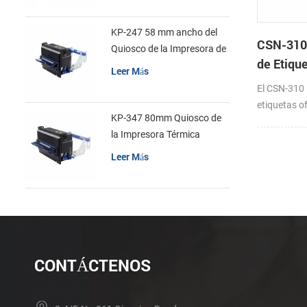
KP-247 58 mm ancho del
CSN-310 
Quiosco de la Impresora de
de Etiqu
recibos
Leer Más
Directa
El CSN-310 
etiquetas of
KP-347 80mm Quiosco de
ahorro de 
la Impresora Térmica
por segundo
impresión, 
Leer Más
automática y
medios de 
herramient
impresión y 
Con el apoy
comunicaci
CONTÁCTENOS
hasta 80 mm
para mucha