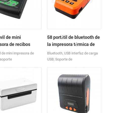
vil de mini
58 portátil de bluetooth de
sora de recibos
la impresora térmica de
ca PTP-II
KMP-II
l de mini impresora de
Bluetooth, USB interfaz de carga
 soporte
USB; Soporte de
luetooth,USB de la
android,ios,windows
z de android,ios,windows