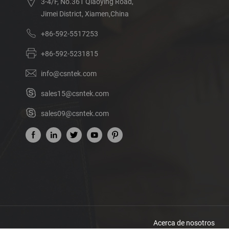
3-4/F, No.361 Qiaoying Road,
Jimei District, Xiamen,China
+86-592-5517253
+86-592-5231815
info@csntek.com
sales15@csntek.com
sales09@csntek.com
Acerca de nosotros