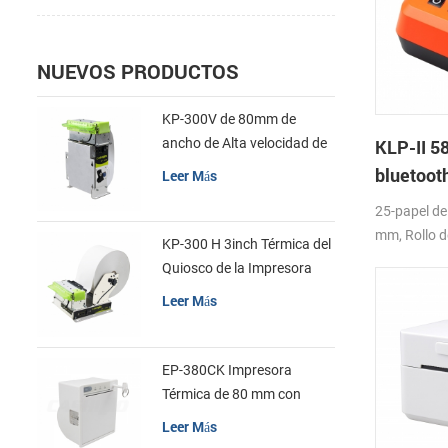
NUEVOS PRODUCTOS
KP-300V de 80mm de
ancho de Alta velocidad de
KLP-II 5
la Impresora Térmica del
bluetooth
Leer Más
Quiosco
de la im
25-papel d
mm, Rollo d
KP-300 H 3inch Térmica del
D),USB+Blue
Quiosco de la Impresora
APLICACIÓ
Módulo de
Leer Más
EP-380CK Impresora
Térmica de 80 mm con
Bloqueo de la Tapa
Leer Más