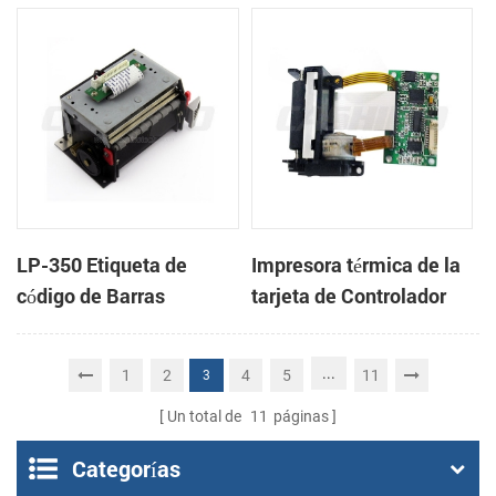
cabeza con cortador
cabeza con cortador
automático
automático
LP-350 Etiqueta de
Impresora térmica de la
código de Barras
tarjeta de Controlador
Impresora Mecanismo
DB-100
de
...
1
2
4
5
11
3
Un total de
11
páginas
Categorías