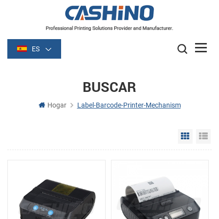
ES
BUSCAR
Hogar
Label-Barcode-Printer-Mechanism
Grid Vie
Li