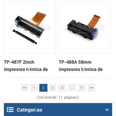
mecanismo de
cabeza
TP-487F 2inch
TP-488A 58mm
impresora térmica de
impresora térmica de
cabeza
cabeza
...
1
3
4
11
2
Un total de
11
páginas
Categorías