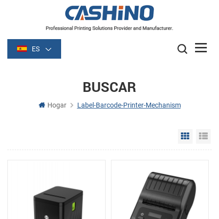
ES
BUSCAR
Hogar
Label-Barcode-Printer-Mechanism
Grid Vie
Li