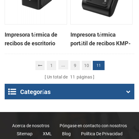
Impresora térmica de
Impresora térmica
recibos de escritorio
portátil de recibos KMP-
CSN-806 de 80 mm para
200 de 58 mm con
punto de venta
Bluetooth y Android
...
1
9
10
11
Un total de
11
páginas
Categorías
Acerca de nosotros
Póngase en contacto con nosotros
Sitemap
XML
Blog
Política De Privacidad